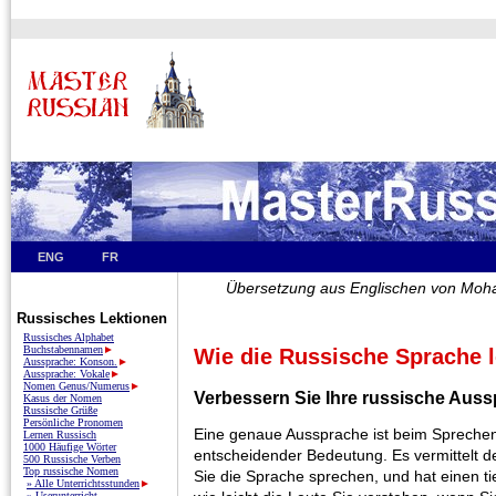
ENG
FR
Übersetzung aus Englischen von M
Russisches Lektionen
Russisches Alphabet
Buchstabennamen
►
Wie die Russische Sprache 
Aussprache: Konson.
►
Aussprache: Vokale
►
Nomen Genus/Numerus
►
Verbessern Sie Ihre russische Aus
Kasus der Nomen
Russische Grüße
Persönliche Pronomen
Eine genaue Aussprache ist beim Spreche
Lernen Russisch
1000 Häufige Wörter
entscheidender Bedeutung. Es vermittelt d
500 Russische Verben
Top russische Nomen
Sie die Sprache sprechen, und hat einen ti
» Alle Unterrichtsstunden
►
» Userunterricht