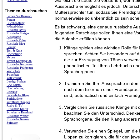
wie leicht die Leute Sie verstehen, wenn S
Aussprache ermöglicht es jedoch, Untersc
Themen durchsuchen
Muttersprachler tun, sodass Sie Fremdspr
Lernen Sie Russisch
normalerweise so unkenntlich zu sein sche
Forum
Buchhandlung
Es ist schwierig, eine genaue russische Au
Wörterbücher
Russisch-Basis
folgenden Ratschläge sollen Ihnen eine Vo
Russisch- Fortges.
Aussprache
die Aufgabe erfüllen können.
Russisch Video
Russisch Blog
Klänge spielen eine wichtige Rolle für 
Lesung
Test & Quiz
sprechen. Achten Sie besonders auf d
Übersetzung
Verben
die zur Erzeugung von Tönen verwend
Verben Konjugation
Russische Nummern
phonetischen Teil Ihres Lehrbuchs n
Russische Prüfungen
Sprachorganen.
Wortschatz
Schreiben
Volksmusik
Lustige Sachen
Trainieren Sie Ihre Aussprache in den 
Lew Tolstoi
Überlieferung
nach dem Erlernen einer Fremdsprache 
Literatur
sind, automatisch und einfach Fremd
Persönliche Blogs
Sprichwörter
Veröffentlichungen
Radio & TV
Vergleichen Sie russische Klänge mit
Russische Kultur
beachten Sie den Unterschied. Denken 
Schulen in Russland
Russische Wörter
Sprachorgane, die den Klang anders 
Russische Namen
Software
Verwenden Sie einen Spiegel, um die 
Lippen zu korrigieren, die für den jewe