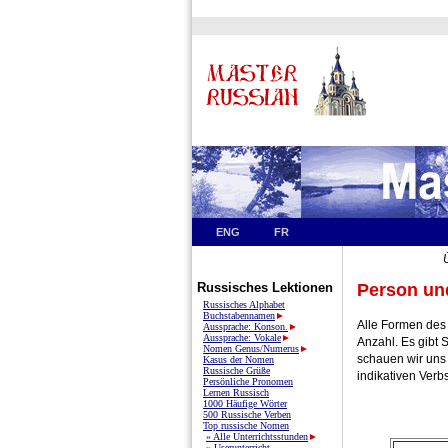
ENG
FR
Russisches Lektionen
Person un
Russisches Alphabet
Buchstabennamen
►
Alle Formen des
Aussprache: Konson.
►
Aussprache: Vokale
►
Anzahl. Es gibt 
Nomen Genus/Numerus
►
schauen wir uns
Kasus der Nomen
Russische Grüße
indikativen Verbs
Persönliche Pronomen
Lernen Russisch
1000 Häufige Wörter
500 Russische Verben
Top russische Nomen
» Alle Unterrichtsstunden
►
» Userunterricht