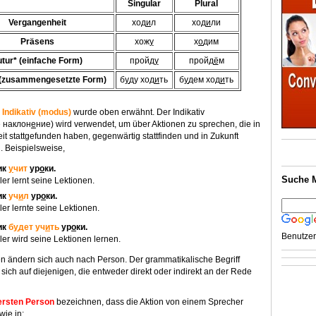
Singular
Plural
Vergangenheit
ход
и
л
ход
и
ли
Präsens
хож
у
х
о
дим
utur* (einfache Form)
пройд
у
пройд
ё
м
 (zusammengesetzte Form)
б
у
ду ход
и
ть
б
у
дем ход
и
ть
r
Indikativ (modus)
wurde oben erwähnt. Der Indikativ
 наклон
е
ние) wird verwendet, um über Aktionen zu sprechen, die in
t stattgefunden haben, gegenwärtig stattfinden und in Zukunft
. Beispielsweise,
ик
у
чит
ур
о
ки.
Suche 
er lernt seine Lektionen.
ик
уч
и
л
ур
о
ки.
er lernte seine Lektionen.
ик
б
у
дет уч
и
ть
ур
о
ки.
Benutzer
er wird seine Lektionen lernen.
n ändern sich auch nach Person. Der grammatikalische Begriff
 sich auf diejenigen, die entweder direkt oder indirekt an der Rede
ersten Person
bezeichnen, dass die Aktion von einem Sprecher
wie in: