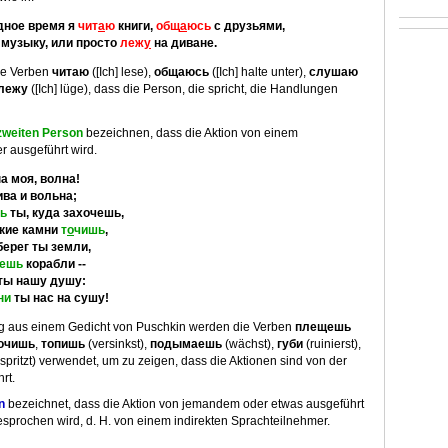
дное время я
чит
а
ю
книги,
общ
а
юсь
с друзьями,
музыку, или просто
леж
у
на диване.
ie Verben
читаю
([Ich] lese),
общаюсь
([Ich] halte unter),
слушаю
лежу
([Ich] lüge), dass die Person, die spricht, die Handlungen
zweiten Person
bezeichnen, dass die Aktion von einem
r ausgeführt wird.
а моя, волна!
ива и вольна;
ь
ты, куда захочешь,
кие камни
т
о
чишь
,
ерег ты земли,
ешь
корабли --
ты нашу душу:
ни
ты нас на сушу!
g aus einem Gedicht von Puschkin werden die Verben
плещешь
очишь
,
топишь
(versinkst),
подымаешь
(wächst),
губи
(ruinierst),
spritzt) verwendet, um zu zeigen, dass die Aktionen sind von der
rt.
n
bezeichnet, dass die Aktion von jemandem oder etwas ausgeführt
esprochen wird, d. H. von einem indirekten Sprachteilnehmer.