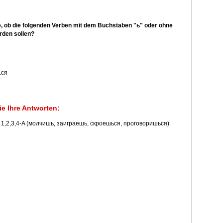
ie, ob die folgenden Verben mit dem Buchstaben "ь" oder ohne
rden sollen?
.ся
ie Ihre Antworten:
b. 1,2,3,4-A (молчишь, заиграешь, скроешься, проговоришься)