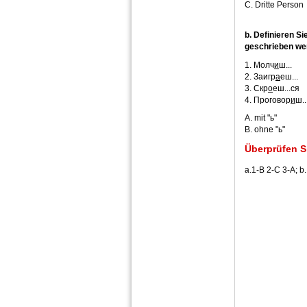
C. Dritte Person
b. Definieren S
geschrieben we
1. Молч
и
ш...
2. Заигр
а
еш...
3. Скр
о
еш...ся
4. Проговор
и
ш..
А. mit "ь"
B. ohne "ь"
Überprüfen S
a.1-B 2-C 3-A; 