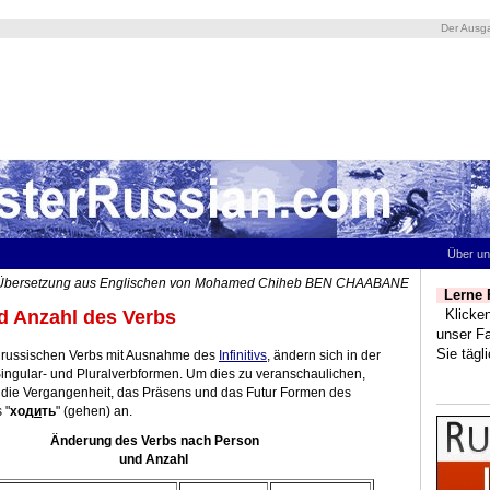
Der Ausga
Über u
Übersetzung aus Englischen von Mohamed Chiheb BEN CHAABANE
Lerne 
Klicken 
d Anzahl des Verbs
unser F
Sie tägl
 russischen Verbs mit Ausnahme des
Infinitivs
, ändern sich in der
Singular- und Pluralverbformen. Um dies zu veranschaulichen,
 die Vergangenheit, das Präsens und das Futur Formen des
 "
ход
и
ть
" (gehen) an.
Änderung des Verbs nach Person
und Anzahl