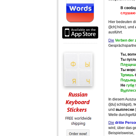
В свобо
сл
у
шаю
Hier bedeuten d
([Ich] höre), und
ausführt.
Die
Verben der 
Gesprächspartne
Ты, волн
Ты пугл
Пл
е
щеш
Ты морс
Т
о
пишь
б
Подым
а
Не
губ
и
В
ы
плес
In diesem Auszu
([du] schlägst),
т
und
выплесни
(
Welle durchgefüh
Die
dritte Perso
wird, über das g
Beispielsweise,