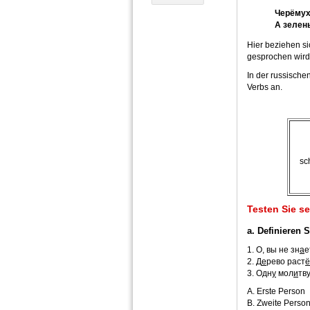
Черёмух
А зелен
Hier beziehen s
gesprochen wird
In der russisch
Verbs an.
sc
Testen Sie se
a. Definieren 
1. О, вы не зн
а
е
2. Д
е
рево раст
ё
3. Одн
у
мол
и
тву
А. Erste Person
B. Zweite Perso