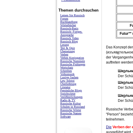
Themen durchsuchen
Lernen Sie Russisch
Forum
Buchhandlung
Wörterbücher
F
Russisch-Basis
Russisch- Fortges.
Futur**
Aussprache
Russisch Video
Russisch Blog
Lesung
Das Konzept de
Test & Quiz
Übersetzung
(изъяв
и
тельное
Verben
der Vergangenhei
Verben Konjugation
Russische Nummern
auftreten werden
Russische Prüfungen
Wortschatz
Шк
о
льн
Schreiben
Volksmusik
Der Schül
Lustige Sachen
Lew Tolstoi
Шк
о
льн
Überlieferung
Der Schül
Literatur
Persönliche Blogs
Sprichwörter
Шк
о
льн
Veröffentlichungen
Der Schül
Radio & TV
Russische Kultur
Schulen in Russland
Russische Verbe
Russische Wörter
Russische Namen
"Person" bezieht
Software
teilnehmen.
Die
Verben der 
ausgeführt wird, 