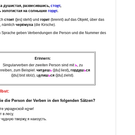
а душистая, развесившись,
сто
и
т
,
ь золотистая на солнышке
гор
и
т
.
ich
стоит
([es] steht) und
горит
(brennt) auf das Objekt, über das
, nämlich
черёмуха
(die Kirsche).
en Sprache geben Verbendungen die Person und die Nummer des
Erinnern:
Singularverben der zweiten Person sind mit
ь
, zu
hreiben, zum Beispiel:
чит
а
еш
ь
([du] liest)
, горд
и
ш
ь
ся
([du] bist stolz), ц
е
лиш
ь
ся
([du] zielst).
lbst:
Sie die Person der Verben in den folgenden Sätzen?
те укра
и
нской н
о
чи!
т в лес
у
.
 ч
у
дную тверж
у
я наиз
у
сть.
n