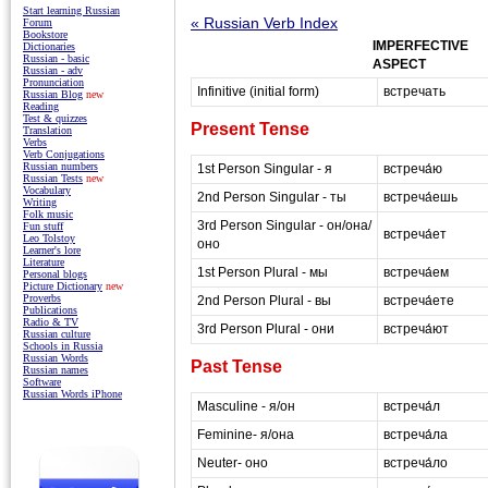
Start learning Russian
« Russian Verb Index
Forum
Bookstore
IMPERFECTIVE
Dictionaries
Russian - basic
ASPECT
Russian - adv
Pronunciation
Infinitive (initial form)
встречать
Russian Blog
new
Reading
Test & quizzes
Present Tense
Translation
Verbs
Verb Conjugations
Russian numbers
1st Person Singular - я
встреча́ю
Russian Tests
new
Vocabulary
2nd Person Singular - ты
встреча́ешь
Writing
Folk music
3rd Person Singular - он/она/
Fun stuff
встреча́ет
Leo Tolstoy
оно
Learner's lore
Literature
1st Person Plural - мы
встреча́ем
Personal blogs
Picture Dictionary
new
Proverbs
2nd Person Plural - вы
встреча́ете
Publications
Radio & TV
3rd Person Plural - они
встреча́ют
Russian culture
Schools in Russia
Russian Words
Past Tense
Russian names
Software
Russian Words iPhone
Masculine - я/он
встреча́л
Feminine- я/она
встреча́ла
Neuter- оно
встреча́ло