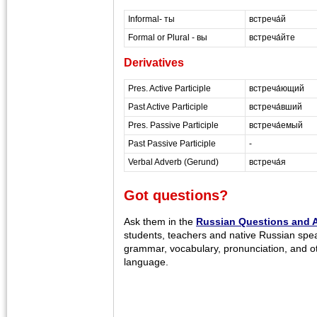
Informal- ты
встреча́й
Formal or Plural - вы
встреча́йте
Derivatives
Pres. Active Participle
встреча́ющий
Past Active Participle
встреча́вший
Pres. Passive Participle
встреча́емый
Past Passive Participle
-
Verbal Adverb (Gerund)
встреча́я
Got questions?
Ask them in the
Russian Questions and 
students, teachers and native Russian spe
grammar, vocabulary, pronunciation, and o
language.