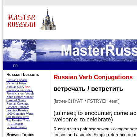
FR
Russian Lessons
Russian Verb Conjugations
Russian alphabet
Names of letters
Russian Q&A
new
встречать / встретить
Pronunciation: Cons.
Pronunciation: Vowels
Noun Gender/Number
Cases of Nouns
[fstree-CHYAT' / FSTRYEH-teet']
Russian Greetings
Personal Pronouns
Learning Russian
(to meet; to encounter, come acr
1000 Common Words
500 Russian Verbs
welcome; to celebrate)
Top Russian Nouns
» All lessons
» Guest lessons
Russian verb pair
встречать-встретит
tenses and aspects. Simple reference on m
Browse Topics