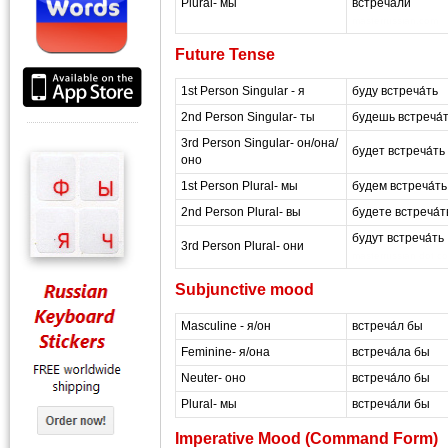
Plural- мы
встреча́ли
masterrussian.com
Future Tense
1st Person Singular - я
буду встреча́ть
2nd Person Singular- ты
будешь встреча́
3rd Person Singular- он/она/
будет встреча́ть
оно
1st Person Plural- мы
будем встреча́ть
2nd Person Plural- вы
будете встреча́т
будут встреча́ть
3rd Person Plural- они
masterrussian dot c
Subjunctive mood
Masculine - я/он
встреча́л бы
Feminine- я/она
встреча́ла бы
Neuter- оно
встреча́ло бы
Plural- мы
встреча́ли бы
Imperative Mood (Command Form)