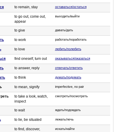
ся
to remain, stay
оставаться/остаться
to go out, come out,
выходить/выйти
appear
to give
давать/дать
ть
to work
работать/поработать
ь
to love
любить/полюбить
ься
find oneself, turn out
оказываться/оказаться
ть
to answer, reply
отвечать/ответить
ать
to think
думать/подумать
ть
to mean, signify
imperfective, no pair
треть
to take a look, watch,
смотреть/посмотреть
inspect
to wait
ждать/подождать
ь
to lie, be situated
лежать/лечь
to find, discover,
искать/найти