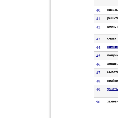
40.
писат
41.
решит
42.
верну
43.
счита
44.
помни
45.
получ
46.
ходит
47.
быват
48.
прийт
49.
узнать
50.
замет