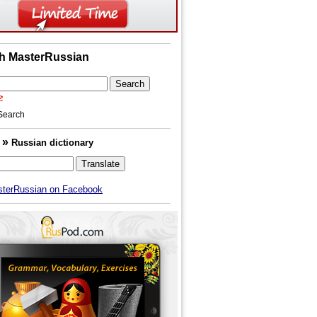
h MasterRussian
Search
»
h
Russian dictionary
sterRussian on Facebook