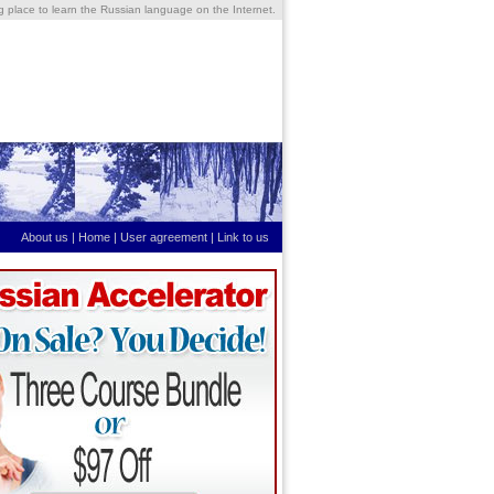
ng place to learn the Russian language on the Internet.
About us
|
Home
|
User agreement
|
Link to us