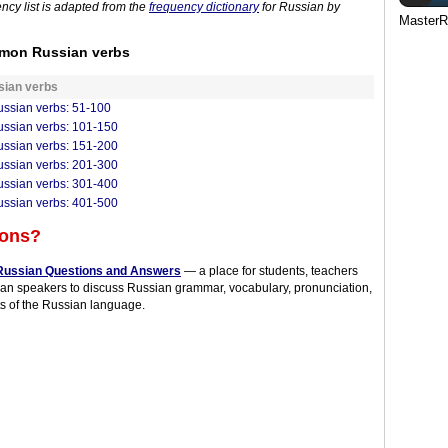
ncy list is adapted from the
frequency dictionary
for Russian by
MasterR
mmon Russian verbs
sian verbs
sian verbs: 51-100
sian verbs: 101-150
sian verbs: 151-200
sian verbs: 201-300
sian verbs: 301-400
sian verbs: 401-500
ions?
Russian Questions and Answers
— a place for students, teachers
an speakers to discuss Russian grammar, vocabulary, pronunciation,
s of the Russian language.