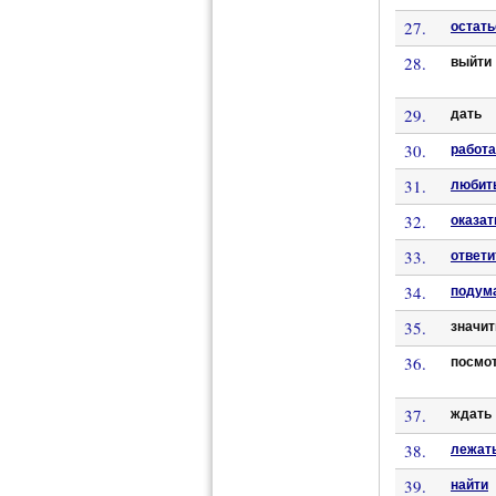
27.
остать
28.
выйти
29.
дать
30.
работа
31.
любит
32.
оказат
33.
ответи
34.
подум
35.
значи
36.
посмо
37.
ждать
38.
лежат
39.
найти