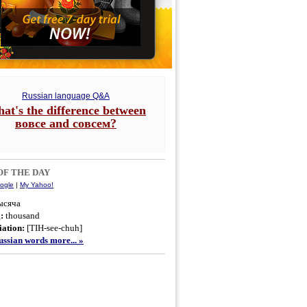
Russian language Q&A
at's the difference between
вовсе and совсем?
F THE DAY
ogle
|
My Yahoo!
ысяча
g:
thousand
ation:
[TIH-see-chuh]
ssian words more... »