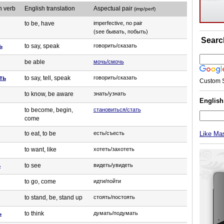
n verb
English translation
Aspectual pair
(imp/perf)
to be, have
imperfective, no pair
(see бывать, побыть)
Searc
ь
to say, speak
говорить/сказать
be able
мочь/смочь
ть
to say, tell, speak
говорить/сказать
Custom 
to know, be aware
знать/узнать
Englis
to become, begin,
становиться/стать
come
to eat, to be
есть/съесть
Like Ma
to want, like
хотеть/захотеть
ь
to see
видеть/увидеть
to go, come
идти/пойти
to stand, be, stand up
стоять/постоять
ь
to think
думать/подумать