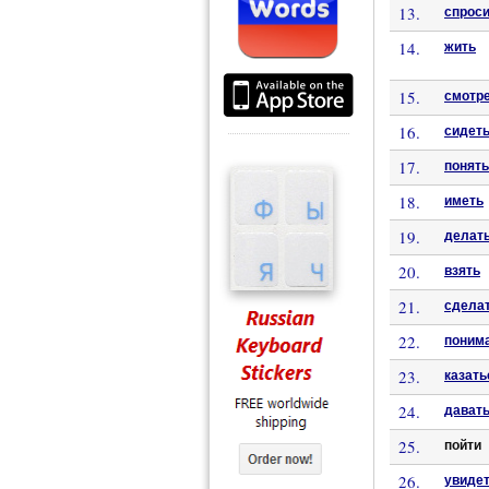
13.
спрос
14.
жить
15.
смотр
16.
сидет
17.
понять
18.
иметь
19.
делат
20.
взять
21.
сдела
22.
поним
23.
казать
24.
дават
25.
пойти
26.
увиде