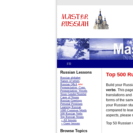
FR
Russian Lessons
Top 500 R
Russian alphabet
Names of letters
Russian Q&A
new
Build your Russ
Pronunciation: Cons.
verbs
. This page
Pronunciation: Vowels
Noun Gender/Number
translations and
Cases of Nouns
forms of the sam
Russian Greetings
Personal Pronouns
your Russian stud
Learning Russian
compared to lear
1000 Common Words
500 Russian Verbs
aspects, please 
Top Russian Nouns
» All lessons
Top 50 R
» Guest lessons
Browse Topics