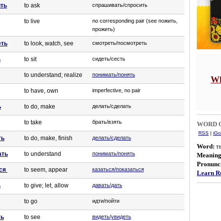
ить
to ask
спрашивать/спросить
to live
no corresponding pair (see пожить,
прожить)
еть
to look, watch, see
смотреть/посмотреть
ь
to sit
сидеть/сесть
to understand; realize
понимать/понять
Wh
to have, own
imperfective, no pair
ь
to do, make
делать/сделать
to take
брать/взять
WORD O
RSS
|
iGo
ть
to do, make, finish
делать/сделать
Word:
т
ать
to understand
понимать/понять
Meanin
Pronunci
ся
to seem, appear
казаться/показаться
Learn Ru
ь
to give; let, allow
давать/дать
to go
идти/пойти
ть
to see
видеть/увидеть