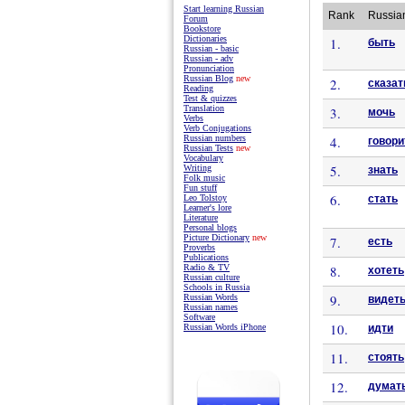
Start learning Russian
Rank
Russia
Forum
Bookstore
Dictionaries
1.
быть
Russian - basic
Russian - adv
Pronunciation
Russian Blog
new
2.
сказат
Reading
Test & quizzes
Translation
3.
мочь
Verbs
Verb Conjugations
4.
Russian numbers
говори
Russian Tests
new
Vocabulary
5.
Writing
знать
Folk music
Fun stuff
6.
стать
Leo Tolstoy
Learner's lore
Literature
Personal blogs
Picture Dictionary
new
7.
есть
Proverbs
Publications
8.
Radio & TV
хотеть
Russian culture
Schools in Russia
9.
Russian Words
видет
Russian names
Software
10.
идти
Russian Words iPhone
11.
стоять
12.
думат