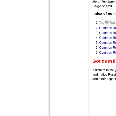
Note:
The freque
Serge Sharoff
.
Index of co
Top 50 Rus
Common Rus
Common Rus
Common Rus
Common Rus
Common Rus
Common Rus
Got quest
Ask them in the
and native Russi
and other aspect