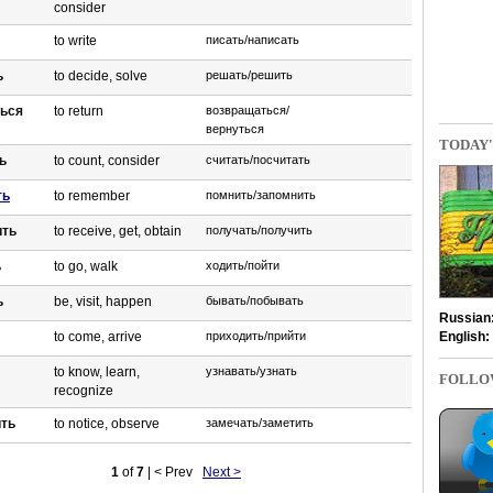
consider
ь
to write
писать/написать
ь
to decide, solve
решать/решить
ться
to return
возвращаться/
вернуться
TODAY'
ть
to count, consider
считать/посчитать
ть
to remember
помнить/запомнить
ить
to receive, get, obtain
получать/получить
ь
to go, walk
ходить/пойти
ь
be, visit, happen
бывать/побывать
Russian
и
to come, arrive
приходить/прийти
English:
to know, learn,
узнавать/узнать
FOLLO
recognize
ить
to notice, observe
замечать/заметить
1
of
7
| < Prev
Next >