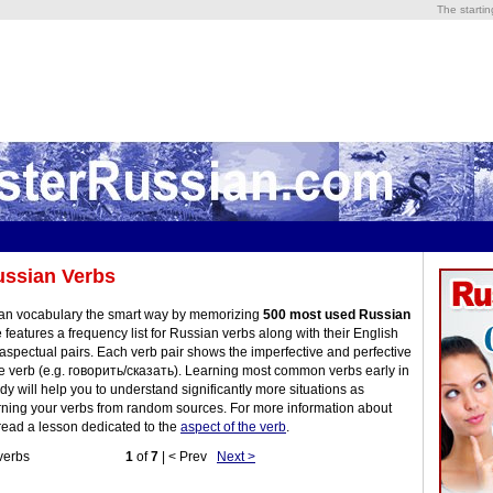
The starti
ussian Verbs
ian vocabulary the smart way by memorizing
500 most used Russian
 features a frequency list for Russian verbs along with their English
 aspectual pairs. Each verb pair shows the imperfective and perfective
e verb (e.g. говорить/сказать). Learning most common verbs early in
y will help you to understand significantly more situations as
ning your verbs from random sources. For more information about
read a lesson dedicated to the
aspect of the verb
.
ussian verbs
1
of
7
| < Prev
Next >