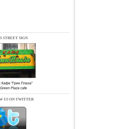
S STREET SIGN
:
Кафе ''Грин Плаза''
Green Plaza
cafe
W US ON TWITTER