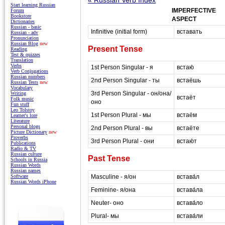
Start learning Russian
IMPERFECTIVE
Forum
Bookstore
ASPECT
Dictionaries
Russian - basic
Infinitive (initial form)
вставать
Russian - adv
Pronunciation
Russian Blog
new
Present Tense
Reading
Test & quizzes
Translation
Verbs
1st Person Singular - я
встаю́
Verb Conjugations
Russian numbers
2nd Person Singular - ты
встаёшь
Russian Tests
new
Vocabulary
3rd Person Singular - он/она/
Writing
встаёт
Folk music
оно
Fun stuff
Leo Tolstoy
1st Person Plural - мы
встаём
Learner's lore
Literature
Personal blogs
2nd Person Plural - вы
встаёте
Picture Dictionary
new
Proverbs
3rd Person Plural - они
встаю́т
Publications
Radio & TV
Russian culture
Past Tense
Schools in Russia
Russian Words
Russian names
Masculine - я/он
встава́л
Software
Russian Words iPhone
Feminine- я/она
встава́ла
Neuter- оно
встава́ло
Plural- мы
встава́ли