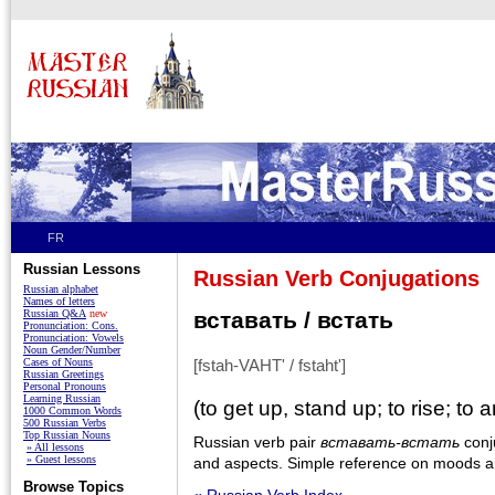
FR
Russian Lessons
Russian Verb Conjugations
Russian alphabet
Names of letters
Russian Q&A
new
вставать / встать
Pronunciation: Cons.
Pronunciation: Vowels
Noun Gender/Number
Cases of Nouns
[fstah-VAHT' / fstaht']
Russian Greetings
Personal Pronouns
Learning Russian
(to get up, stand up; to rise; to a
1000 Common Words
500 Russian Verbs
Top Russian Nouns
Russian verb pair
вставать-встать
conju
» All lessons
» Guest lessons
and aspects. Simple reference on moods an
Browse Topics
« Russian Verb Index