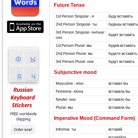
Future Tense
1st Person Singular - я
буду встава́ть
2nd Person Singular- ты
будешь встава́ть
3rd Person Singular- он/она/
будет встава́ть
оно
1st Person Plural- мы
будем встава́ть
2nd Person Plural- вы
будете встава́ть
3rd Person Plural- они
будут встава́ть
Subjunctive mood
Masculine - я/он
встава́л бы
Feminine- я/она
встава́ла бы
Neuter- оно
встава́ло бы
Plural- мы
встава́ли бы
Imperative Mood (Command Form)
Informal- ты
встава́й
встава́йте