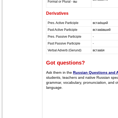
Formal or Plural - вы
masterrussian.com
Derivatives
Pres. Active Participle
встаю́щий
Past Active Participle
встава́вший
Pres. Passive Participle
-
Past Passive Participle
-
Verbal Adverb (Gerund)
встава́я
Got questions?
Ask them in the
Russian Questions and 
students, teachers and native Russian spe
grammar, vocabulary, pronunciation, and o
language.