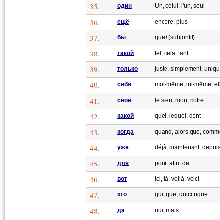
35.
один
Un, celui, l'un, seul
36.
ещё
encore, plus
37.
бы
que+(subjontif)
38.
такой
tel, cela, tant
39.
только
juste, simplement, uniq
40.
себя
moi-même, lui-même, e
41.
своё
le sien, mon, notre
42.
какой
quel, lequel, dont
43.
когда
quand, alors que, comme
44.
уже
déjà, maintenant, depuis
45.
для
pour, afin, de
46.
вот
ici, là, voilà, voici
47.
кто
qui, que, quiconque
48.
да
oui, mais