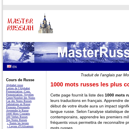
EN
Traduit de l'anglais par
Cours de Russe
1000 mots russes les plus c
Alphabet russe
Lettres de l'Alphabet
Prononciation: Cons.
Cette page fournit la liste des
1000 mots r
Prononciation: Voyelles
Genre/Nombre des Noms
leurs traductions en français. Apprendre des
Cas des Noms Russes
Salutations en Russe
début de votre étude aura un impact signific
Pronoms Personnels
Apprendre le Russe
langue russe. Selon l'analyse statistique d
1000 Mots Courants
contemporains, apprendre les premiers mil
500 Verbes Russes
Top Noms Russes
fréquents vous permettra de reconnaître 
» Toutes les leçons
» Leçons d'Utilisateurs
mots russes.