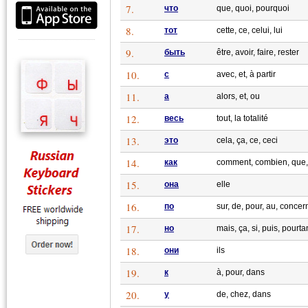
7.
что
que, quoi, pourquoi
8.
тот
cette, ce, celui, lui
9.
быть
être, avoir, faire, rester
10.
с
avec, et, à partir
11.
а
alors, et, ou
12.
весь
tout, la totalité
13.
это
cela, ça, ce, ceci
14.
как
comment, combien, que
15.
она
elle
16.
по
sur, de, pour, au, concer
17.
но
mais, ça, si, puis, pourta
18.
они
ils
19.
к
à, pour, dans
20.
у
de, chez, dans