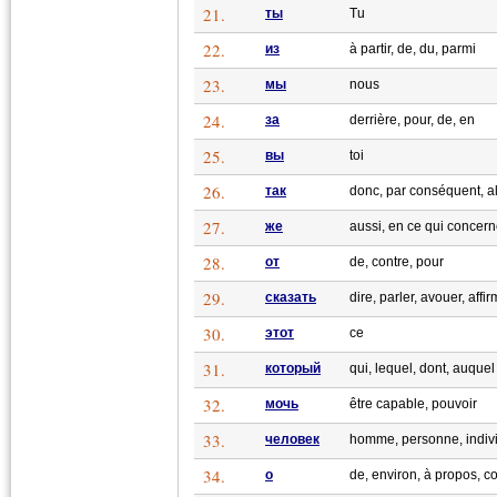
21.
ты
Tu
22.
из
à partir, de, du, parmi
23.
мы
nous
24.
за
derrière, pour, de, en
25.
вы
toi
26.
так
donc, par conséquent, a
27.
же
aussi, en ce qui concer
28.
от
de, contre, pour
29.
сказать
dire, parler, avouer, affi
30.
этот
ce
31.
который
qui, lequel, dont, auquel
32.
мочь
être capable, pouvoir
33.
человек
homme, personne, indiv
34.
о
de, environ, à propos, c