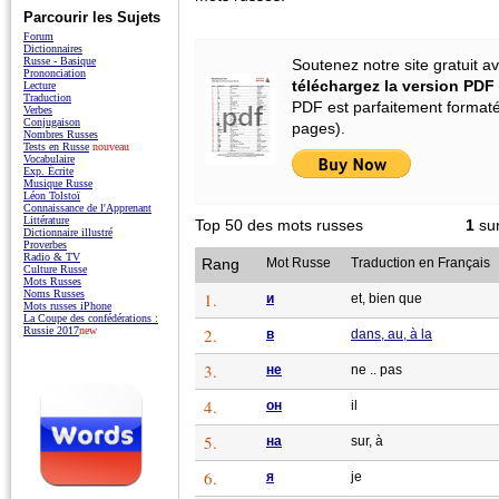
Parcourir les Sujets
Forum
Dictionnaires
Russe - Basique
Soutenez notre site gratuit av
Prononciation
téléchargez la version PDF
Lecture
Traduction
PDF est parfaitement formaté
Verbes
Conjugaison
pages).
Nombres Russes
Tests en Russe
nouveau
Vocabulaire
Exp. Écrite
Musique Russe
Léon Tolstoï
Connaissance de l'Apprenant
Littérature
Top 50 des mots russes
1
su
Dictionnaire illustré
Proverbes
Radio & TV
Rang
Mot Russe
Traduction en Français
Culture Russe
Mots Russes
Noms Russes
1.
и
et, bien que
Mots russes iPhone
La Coupe des confédérations :
2.
Russie 2017
new
в
dans, au, à la
3.
не
ne .. pas
4.
он
il
5.
на
sur, à
6.
я
je