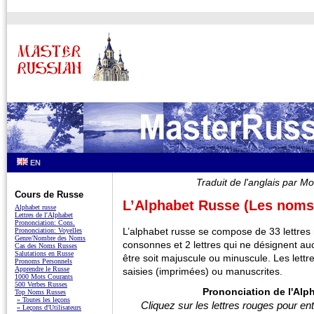
EN
Traduit de l'anglais par
Cours de Russe
L’Alphabet Russe (Les noms 
Alphabet russe
Lettres de l'Alphabet
Prononciation: Cons.
L’alphabet russe se compose de 33 lettres 
Prononciation: Voyelles
Genre/Nombre des Noms
consonnes et 2 lettres qui ne désignent au
Cas des Noms Russes
Salutations en Russe
être soit majuscule ou minuscule. Les lett
Pronoms Personnels
Apprendre le Russe
saisies (imprimées) ou manuscrites.
1000 Mots Courants
500 Verbes Russes
Prononciation de l'Alp
Top Noms Russes
» Toutes les leçons
Cliquez sur les lettres rouges pour e
» Leçons d'Utilisateurs