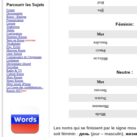
до
м
Parcourir les Sujets
ча
й
Forum
Dictionnaires
Russe - Basique
Prononciation
Féminin:
Lecture
Traduction
Verbes
Mot
Conjugaison
Nombres Russes
Tests en Russe
nouveau
картин
а
Vocabulaire
Exp. Écrite
семь
я
Musique Russe
Léon Tolstoï
Connaissance de l'Apprenant
истор
ия
Littérature
Dictionnaire illustré
Proverbes
Radio & TV
Neutre :
Culture Russe
Mots Russes
Noms Russes
Mot
Mots russes iPhone
La Coupe des confédérations :
письм
o
Russie 2017
new
плать
e
вниман
ие
вре
мя
Les noms qui se finissent par le signe mo
soit féminin :
день
(jour – masculin),
жизн