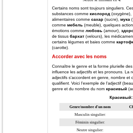
Certains noms sont toujours singuliers. C
substances comme
кислород
(oxygène),
alimentaires comme
сахар
(sucre),
мука
(
comme
мебель
(meuble), quelques actio
émotions comme
любовь
(amour),
здор
de tissus
бархат
(velours), les médicame
certains légumes et baies comme
картоф
(carotte).
Accorder avec les noms
Connaître le genre et la forme plurielle de
influence les adjectifs et les pronouns. La 
adjectifs s'accordent en genre, nombre et c
qualifient. Voici l'exemple de l'adjectif (be
genre et du nombre du nom
красивый
(au
Красивый:
Genre/nombre d'un nom
Ch
Masculin singulier:
Féminin singulier:
Neutre singulier: