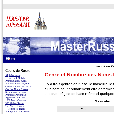
EN
Traduit de l
Cours de Russe
Genre et Nombre des Noms
Alphabet russe
Lettres de l'Alphabet
Prononciation: Cons.
Il y a trois genres en russe: le masculin, le
Prononciation: Voyelles
Genre/Nombre des Noms
d'un nom peut normalement être déterminé p
Cas des Noms Russes
Salutations en Russe
quelques règles de base même si quelques 
Pronoms Personnels
Apprendre le Russe
1000 Mots Courants
Masculin :
500 Verbes Russes
Top Noms Russes
Mot
» Toutes les leçons
» Leçons d'Utilisateurs