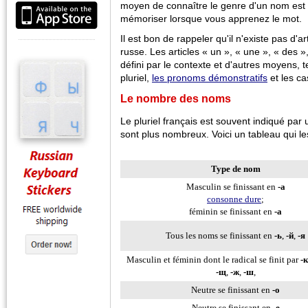
moyen de connaître le genre d'un nom est 
mémoriser lorsque vous apprenez le mot.
Il est bon de rappeler qu'il n'existe pas d'art
russe. Les articles « un », « une », « des », 
défini par le contexte et d'autres moyens, t
pluriel,
les pronoms démonstratifs
et les ca
Le nombre des noms
Le pluriel français est souvent indiqué par
sont plus nombreux. Voici un tableau qui l
Type de nom
Masculin se finissant en
-a
consonne dure
;
féminin se finissant en
-a
Tous les noms se finissant en
-ь
,
-й
,
-я
Masculin et féminin dont le radical se finit par
-к
-щ
,
-ж
,
-ш
,
Neutre se finissant en
-o
Neutre se finissant en
-e