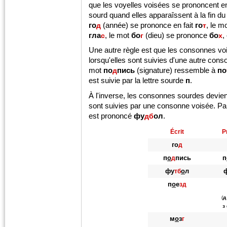
que les voyelles voisées se prononcent 
sourd quand elles apparaîssent à la fin d
го
(année) se prononce en fait
го
, le m
д
т
гла
, le mot
бо
(dieu) se prononce
бо
,
с
г
х
Une autre règle est que les consonnes v
lorsqu'elles sont suivies d'une autre con
mot
по
пись
(signature) ressemble à
по
д
est suivie par la lettre sourde
п
.
À l'inverse, les consonnes sourdes devie
sont suivies par une consonne voisée. Pa
est prononcé
фу
ол
.
дб
Écrit
P
го
д
п
о
пись
п
д
фу
о
л
тб
п
о
е
зд
(
д
з
м
о
з
г