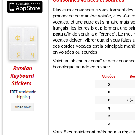
Plusieurs consonnes russes forment des p
prononcée de manière voisée, c'est-à-dire 
vocales, et une autre est similaire mais 
français, les lettres
b
et
p
forment une pai
peau
afin de sentir la différence). Le mot
vocales doivent vibrer quand vous faites u
des cordes vocales est la principale man
en voisées ou sourdes.
Voici un tableau à connaître des consonne
homologue sourde en russe :
Voisées
So
б
в
г
к
(
ra
д
ж
з
Vous êtes maintenant prêts pour la règle 