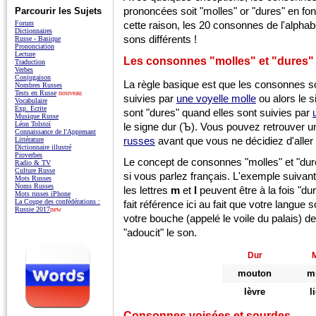
prononcées soit "molles" or "dures" en fonct
Parcourir les Sujets
cette raison, les 20 consonnes de l'alpha
Forum
Dictionnaires
sons différents !
Russe - Basique
Prononciation
Lecture
Les consonnes "molles" et "dures"
Traduction
Verbes
Conjugaison
La règle basique est que les consonnes so
Nombres Russes
Tests en Russe
nouveau
suivies par
une voyelle molle
ou alors le 
Vocabulaire
Exp. Écrite
sont "dures" quand elles sont suivies par
Musique Russe
Léon Tolstoï
le signe dur (Ъ). Vous pouvez
retrouver
u
Connaissance de l'Apprenant
russes
avant que vous ne décidiez d'aller p
Littérature
Dictionnaire illustré
Proverbes
Le concept de consonnes "molles" et "dure
Radio & TV
Culture Russe
si vous parlez français. L'exemple suiva
Mots Russes
Noms Russes
les lettres
m
et
l
peuvent être à la fois "du
Mots russes iPhone
La Coupe des confédérations :
fait référence ici au fait que votre langue 
Russie 2017
new
votre bouche (appelé le voile du palais) d
"adoucit" le son.
Dur
mouton
mi
lèvre
l
Consonnes voisées et sourdes