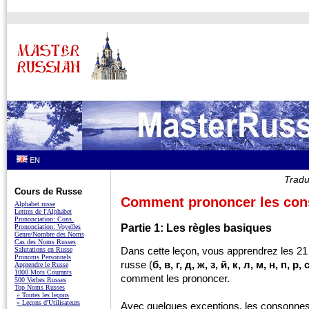
EN
Tradu
Cours de Russe
Comment prononcer les con
Alphabet russe
Lettres de l'Alphabet
Prononciation: Cons.
Partie 1: Les règles basiques
Prononciation: Voyelles
Genre/Nombre des Noms
Cas des Noms Russes
Dans cette leçon, vous apprendrez les 21
Salutations en Russe
Pronoms Personnels
russe (
б, в, г, д, ж, з, й, к, л, м, н, п, р,
Apprendre le Russe
1000 Mots Courants
comment les prononcer.
500 Verbes Russes
Top Noms Russes
» Toutes les leçons
» Leçons d'Utilisateurs
Avec quelques exceptions, les consonnes