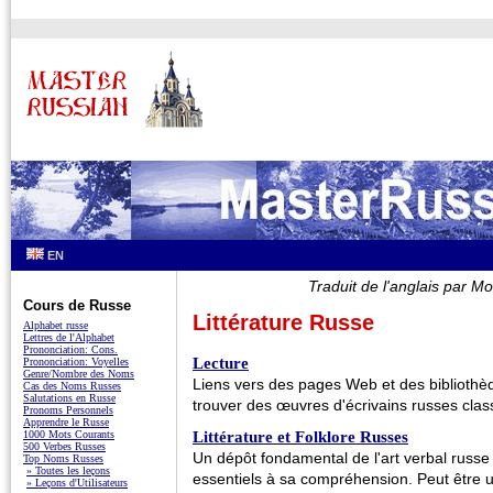
EN
Traduit de l'anglais par
Cours de Russe
Littérature Russe
Alphabet russe
Lettres de l'Alphabet
Prononciation: Cons.
Lecture
Prononciation: Voyelles
Genre/Nombre des Noms
Liens vers des pages Web et des bibliothè
Cas des Noms Russes
Salutations en Russe
trouver des œuvres d'écrivains russes clas
Pronoms Personnels
Apprendre le Russe
1000 Mots Courants
Littérature et Folklore Russes
500 Verbes Russes
Un dépôt fondamental de l'art verbal russe 
Top Noms Russes
» Toutes les leçons
essentiels à sa compréhension. Peut être u
» Leçons d'Utilisateurs