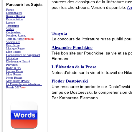
sources des classiques de la littérature rus
Parcourir les Sujets
pour les chercheurs. Version disponible.
An
Forum
Dictionnaires
Russe - Basique
Prononciation
Lecture
Traduction
Verbes
Conjugaison
Tenyota
Nombres Russes
Le concours de littérature russe publié pour
Tests en Russe
nouveau
Vocabulaire
Exp. Écrite
Alexandre Pouchkine
Musique Russe
Léon Tolstoï
Très bon site sur Pouchkine, sa vie et sa 
Connaissance de l'Apprenant
Eiermann.
Littérature
Dictionnaire illustré
Proverbes
L'Élévation de la Prose
Radio & TV
Culture Russe
Notes d'étude sur la vie et le travail de Nik
Mots Russes
Noms Russes
Fiodor Dostoïevski
Mots russes iPhone
La Coupe des confédérations :
Une ressource importante sur Dostoïevski. C
Russie 2017
new
temps de Dostoïevski, la compréhension de
Par Katharena Eiermann.