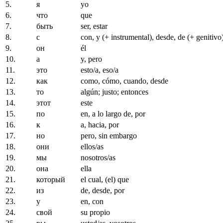
5.
я
yo
6.
что
que
7.
быть
ser, estar
8.
с
con, y (+ instrumental), desde, de (+ genitivo
9.
он
él
10.
а
y, pero
11.
это
esto/a, eso/a
12.
как
como, cómo, cuando, desde
13.
то
algún; justo; entonces
14.
этот
este
15.
по
en, a lo largo de, por
16.
к
a, hacia, por
17.
но
pero, sin embargo
18.
они
ellos/as
19.
мы
nosotros/as
20.
она
ella
21.
который
el cual, (el) que
22.
из
de, desde, por
23.
у
en, con
24.
свой
su propio