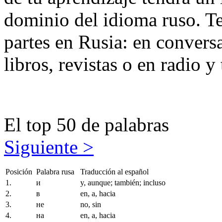
dominio del idioma ruso. Te
partes en Rusia: en conversa
libros, revistas o en radio y 
El top 50 de p
Siguiente >
Posición
Palabra rusa
Traducción al español
1.
и
y, aunque; también; incluso
2.
в
en, a, hacia
3.
не
no, sin
4.
на
en, a, hacia