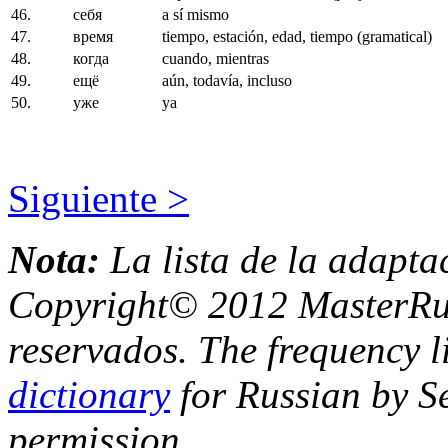
46.
себя
a sí mismo
47.
время
tiempo, estación, edad, tiempo (gramatical)
48.
когда
cuando, mientras
49.
ещё
aún, todavía, incluso
50.
уже
ya
Siguiente >
Nota:
La lista de la adapta
Copyright© 2012 MasterRus
reservados. The frequency l
dictionary
for Russian by Se
permission.