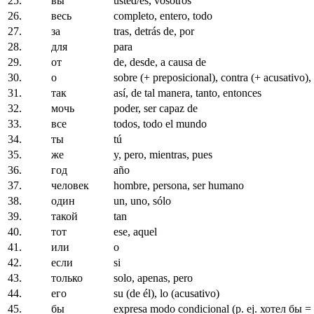
25.
вы
usted/es, vosotros
26.
весь
completo, entero, todo
27.
за
tras, detrás de, por
28.
для
para
29.
от
de, desde, a causa de
30.
о
sobre (+ preposicional), contra (+ acusativo)
31.
так
así, de tal manera, tanto, entonces
32.
мочь
poder, ser capaz de
33.
все
todos, todo el mundo
34.
ты
tú
35.
же
y, pero, mientras, pues
36.
год
año
37.
человек
hombre, persona, ser humano
38.
один
un, uno, sólo
39.
такой
tan
40.
тот
ese, aquel
41.
или
o
42.
если
si
43.
только
solo, apenas, pero
44.
его
su (de él), lo (acusativo)
45.
бы
expresa modo condicional (p. ej. хотел бы = 