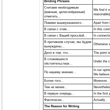
Binding Phrases
Считаем необходимым
We find it 
(важным, целесообразным)
reasonable)
отметить...
Помимо вышеуказанного...
Apart from 
В связи с этим...
In this conn
В связи с Вашей просьбой...
In connecti
В противном случае, мы будем
Otherwise w
вынуждены...
Дело в том, что...
The point is
В сложившихся
Under the c
обстоятельствах...
In our opini
По нашему мнению...
We believe.
Более того...
Moreover...
Тем не менее...
Nevertheles
В первую очередь...
In the first
Фактически...
Actually...
The Reason for Writing