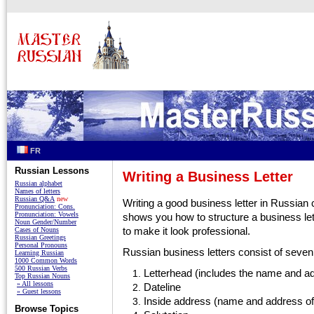
FR
Russian Lessons
Writing a Business Letter
Russian alphabet
Names of letters
Russian Q&A
new
Writing a good business letter in Russian
Pronunciation: Cons.
Pronunciation: Vowels
shows you how to structure a business le
Noun Gender/Number
to make it look professional.
Cases of Nouns
Russian Greetings
Personal Pronouns
Russian business letters consist of seven
Learning Russian
1000 Common Words
500 Russian Verbs
Letterhead (includes the name and ad
Top Russian Nouns
» All lessons
Dateline
» Guest lessons
Inside address (name and address o
Browse Topics