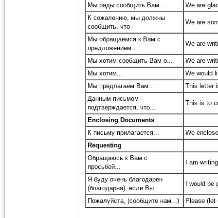
Мы рады сообщить Вам ...
We are glad
К сожалению, мы должны
We are sorr
сообщить, что
Мы обращаемся к Вам с
We are writi
предложением...
Мы хотим сообщить Вам о...
We are writi
Мы хотим...
We would li
Мы предлагаем Вам...
This letter i
Данным письмом
This is to c
подтверждается, что...
Enclosing Documents
К письму прилагается...
We enclose
Requesting
Обращаюсь к Вам с
I am writing
просьбой...
Я буду очень благодарен
I would be 
(благодарна), если Вы...
Пожалуйста, (сообщите нам...)
Please (let