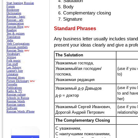
Salutation
Start learning Russian
Body
Forum
Bookstore
Complementary closing
Dictionaries
Russian - basic
Signature
Russian - adv
Pronunciation
Russian Blog
new
Standard Phrases
Reading
Test & quizzes
Translation
Any business letter usually includes stand
Verbs
Verb Conjugations
present your ideas clearly and give a profe
Russian numbers
Russian Tests
new
Vocabulary
The Salutation
Writing
Folk music
Уважаемые господа,
Fun stuff
Leo Tolstoy
Уважаемый/ая господин/
(use if you
Learner's lore
госпожа,
to)
Literature
Personal blogs
Уважаемая редакция
Picture Dictionary
new
Proverbs
(use if you
Publications
Уважаемый д-р Давыдов
Radio & TV
to and have
Russian culture
д-р = доктор
Schools in Russia
her)
Russian Words
Russian names
Уважаемый Сергей Иванович,
(use if you
Software
Russian Words iPhone
Дорогой Андрей Петрович
relationship
The Complementary Closing
С уважением,
С наилучшими пожеланиями,