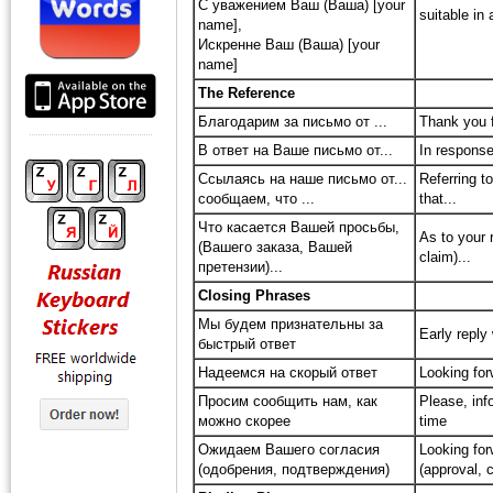
С уважением Ваш (Ваша) [your
suitable in 
name],
Искренне Ваш (Ваша) [your
name]
The Reference
Благодарим за письмо от ...
Thank you fo
В ответ на Ваше письмо от...
In response 
Ссылаясь на наше письмо от...
Referring to
сообщаем, что ...
that...
Что касается Вашей просьбы,
As to your 
(Вашего заказа, Вашей
claim)...
претензии)...
Closing Phrases
Мы будем признательны за
Early reply 
быстрый ответ
Надеемся на скорый ответ
Looking for
Просим сообщить нам, как
Please, inf
можно скорее
time
Ожидаем Вашего согласия
Looking for
(одобрения, подтверждения)
(approval, 