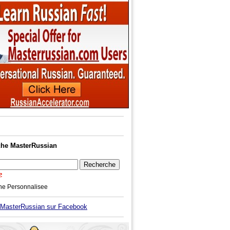
he MasterRussian
he Personnalisee
asterRussian sur Facebook