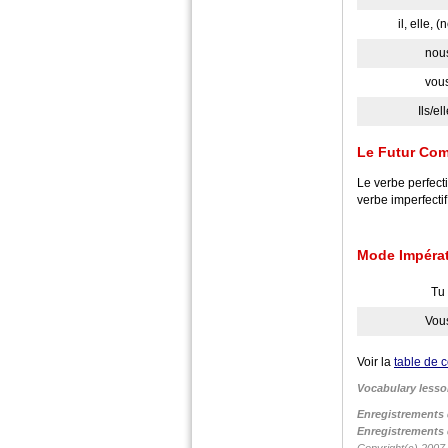
il, elle, (
nou
vou
Ils/el
Le Futur Co
Le verbe perfect
verbe imperfecti
Mode Impérat
Tu
Vou
Voir la
table de 
Vocabulary lesso
Enregistrements 
Enregistrements