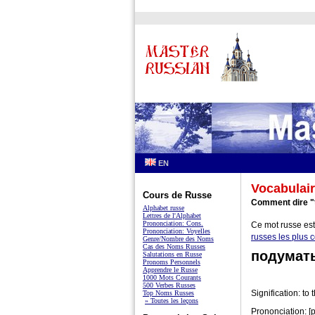
EN
Vocabulair
Cours de Russe
Comment dire "t
Alphabet russe
Lettres de l'Alphabet
Prononciation: Cons.
Ce mot russe est
Prononciation: Voyelles
russes les plus 
Genre/Nombre des Noms
Cas des Noms Russes
подумат
Salutations en Russe
Pronoms Personnels
Apprendre le Russe
1000 Mots Courants
500 Verbes Russes
Signification: to 
Top Noms Russes
» Toutes les leçons
Prononciation: 