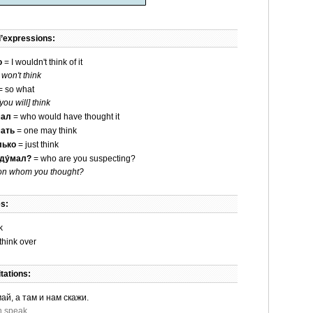
d’expressions:
ю
= I wouldn't think of it
I won't think
= so what
[you will] think
мал
= who would have thought it
мать
= one may think
лько
= just think
оду́мал?
= who are you suspecting?
on whom you thought?
s:
k
think over
tations:
й, а там и нам скажи.
en speak.