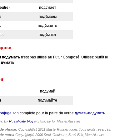
neutre)
поду́мает
s
поду́маем
s
поду́маете
les
поду́мают
mposé
if
подумать
n'est pas utilisé au Futur Composé. Utilisez plutôt le
f
думать
.
if
поду́май
s
поду́майте
conjugaison
complète pour la paire du verbe
думать/подумать
n:
By
Russificate blog
exclusively for MasterRussian
de phrase:
Copyright(c) 2011 MasterRussian.com. Tous droits réservés.
 de mots:
Copyright(c) 2006 Streit Goulnara, Streit Eric, Vion Nicolas.