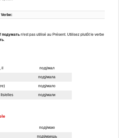
 Verbe:
if
подумать
n'est pas utilisé au Présent. Utilisez plutôt le verbe
ть
.
 il
поду́мал
поду́мала
tre)
поду́мало
Ils/elles
поду́мали
ple
поду́маю
поду́маешь