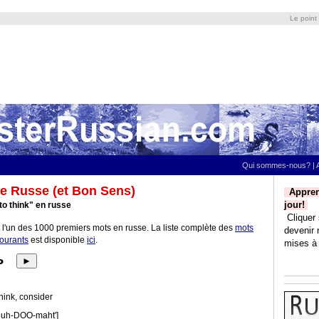
Le point
Qui sommes-nous?
|
e Russe (et Bon Sens)
Appren
jour!
o think" en russe
Cliquer 
 l'un des 1000 premiers mots en russe. La liste complète des
mots
devenir 
courants
est disponible
ici
.
mises à 
ь
►
think, consider
[puh-DOO-maht']