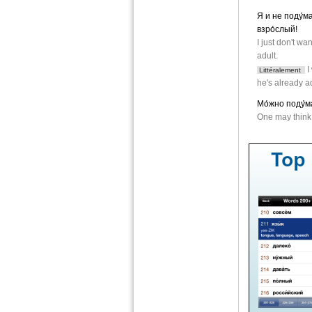
Я и не поду́ма
взро́слый!
I just don't wa
adult.
I
Littéralement
he's already ad
Мо́жно поду́ма
One may think 