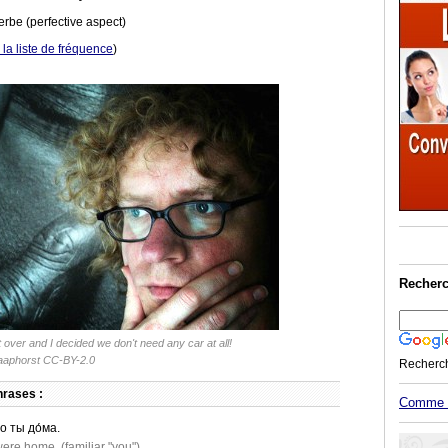
erbe (perfective aspect)
r la liste de fréquence
)
Recherc
it over and I decided we don't need any car at all!
aaphorst
CC-BY-2.0
Recherc
rases :
Comme M
о ты до́ма.
were home. (familiar "you")