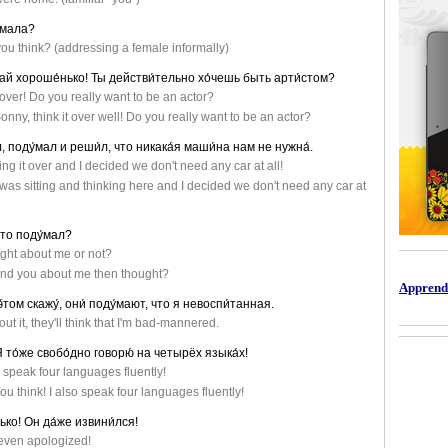
́мала?
ou think? (addressing a female informally)
май хороше́нько! Ты действи́тельно хо́чешь быть арти́стом?
 over! Do you really want to be an actor?
onny, think it over well! Do you really want to be an actor?
, поду́мал и реши́л, что никака́я маши́на нам не нужна́.
ing it over and I decided we don't need any car at all!
 was sitting and thinking here and I decided we don't need any car at
-то поду́мал?
ght about me or not?
nd you about me then thought?
Apprendr
э́том скажу́, они́ поду́мают, что я невоспи́танная.
bout it, they'll think that I'm bad-mannered.
 то́же свобо́дно говорю́ на четырëх языка́х!
o speak four languages fluently!
ou think! I also speak four languages fluently!
ько! Он да́же извини́лся!
 even apologized!