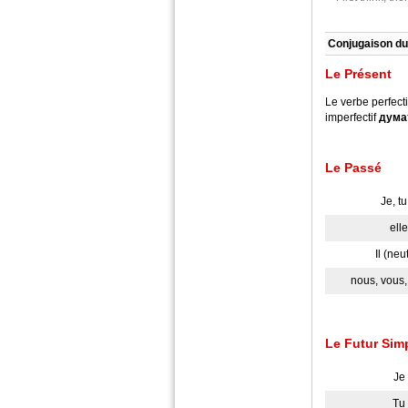
Conjugaison du
Le Présent
Le verbe perfect
imperfectif
дума
Le Passé
Je, tu,
elle
Il (neu
nous, vous, 
Le Futur Sim
Je
Tu