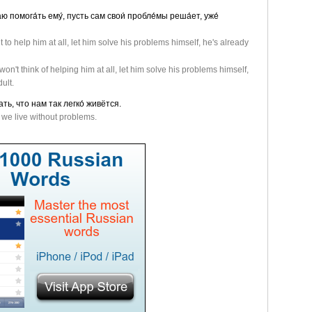
ю помога́ть ему́, пусть сам свои́ пробле́мы реша́ет, уже́
nt to help him at all, let him solve his problems himself, he's already
 won't think of helping him at all, let him solve his problems himself,
ult.
ть, что нам так легко́ живëтся.
we live without problems.