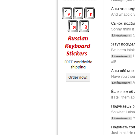
А ты что поду
And what did y
Сыно́к, поду́
Sonny, think it
S
Littéralement
Я тут посиде́л
I've been think
I
Littéralement
all!
А ты обо́ мне
Have you thou
A
Littéralement
Е́сли я им об 
If I tell them a
Поду́маешь! Я
So what! I als
Y
Littéralement
Поду́мать то́л
Just think! He