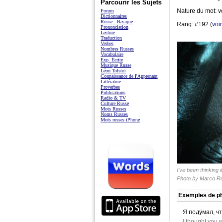
Parcourir les Sujets
Nature du mot: v
Forum
Dictionnaires
Russe - Basique
Rang: #192 (
voi
Prononciation
Lecture
Traduction
Verbes
Nombres Russes
Vocabulaire
Exp. Écrite
Musique Russe
Léon Tolstoï
Connaissance de l'Apprenant
Littérature
Proverbes
Publications
Radio & TV
Culture Russe
Mots Russes
Noms Russes
Mots russes iPhone
I've been thinking 
Photo by
Marco R
Exemples de ph
Я поду́мал, чт
I thought you 