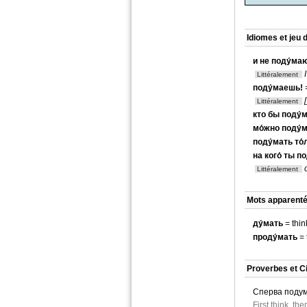
Idiomes et jeu 
и не поду́ма
Littéralement
поду́маешь!
Littéralement
кто бы поду́
мо́жно поду́
поду́мать то́
на кого́ ты п
Littéralement
Mots apparenté
ду́мать
= thin
проду́мать
= 
Proverbes et Ci
Сперва подума
First think, th