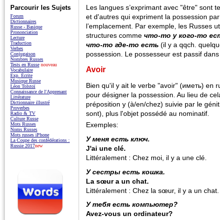
Les langues s’exprimant avec "être" sont tel
Parcourir les Sujets
et d'autres qui expriment la possession pa
Forum
Dictionnaires
l’emplacement. Par exemple, les Russes ut
Russe - Basique
Prononciation
structures comme
что-то у кого-то ес
Lecture
Traduction
что-то где-то есть
(il y a qqch. quelqu
Verbes
possession. Le possesseur est passif dans 
Conjugaison
Nombres Russes
Tests en Russe
nouveau
Avoir
Vocabulaire
Exp. Écrite
Musique Russe
Bien qu'il y ait le verbe "avoir" (иметь) en r
Léon Tolstoï
Connaissance de l'Apprenant
pour désigner la possession. Au lieu de cela
Littérature
Dictionnaire illustré
préposition y (à/en/chez) suivie par le génit
Proverbes
sont), plus l'objet possédé au nominatif.
Radio & TV
Culture Russe
Exemples:
Mots Russes
Noms Russes
Mots russes iPhone
У меня есть ключ.
La Coupe des confédérations :
Russie 2017
new
J'ai une clé.
Littéralement : Chez moi, il y a une clé.
У сестры есть кошка.
La sœur a un chat.
Littéralement : Chez la sœur, il y a un chat.
У тебя есть компьютер?
Avez-vous un ordinateur?