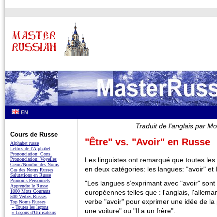
EN
Traduit de l'anglais par
Cours de Russe
"Être" vs. "Avoir" en Russe
Alphabet russe
Lettres de l'Alphabet
Prononciation: Cons.
Les linguistes ont remarqué que toutes les
Prononciation: Voyelles
Genre/Nombre des Noms
en deux catégories: les langues: "avoir" et 
Cas des Noms Russes
Salutations en Russe
Pronoms Personnels
"Les langues s’exprimant avec "avoir" sont
Apprendre le Russe
1000 Mots Courants
européennes telles que : l'anglais, l'allemand 
500 Verbes Russes
verbe "avoir" pour exprimer une idée de l
Top Noms Russes
» Toutes les leçons
une voiture" ou "Il a un frère".
» Leçons d'Utilisateurs