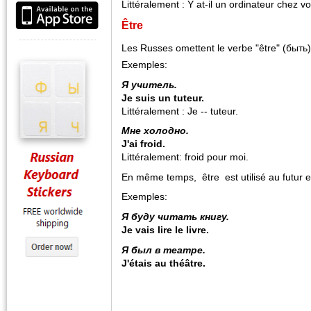
Littéralement : Y at-il un ordinateur chez v
Être
Les Russes omettent le verbe "être" (быть)
Exemples:
Я учитель.
Je suis un tuteur.
Littéralement : Je -- tuteur.
Мне холодно.
J'ai froid.
Littéralement: froid pour moi.
En même temps, être est utilisé au futur e
Exemples:
Я буду читать книгу.
Je vais lire le livre.
Я был в театре.
J'étais au théâtre.