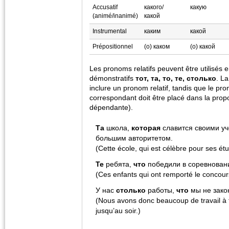
Accusatif
какого/
какую
(animé/inanimé)
какой
Instrumental
каким
какой
Prépositionnel
(о) каком
(о) какой
Les pronoms relatifs peuvent être utilisés
démonstratifs
тот, та, то, те, столько
. La
inclure un pronom relatif, tandis que le pr
correspondant doit être placé dans la propo
dépendante).
Та
школа,
которая
славится своими уч
большим авторитетом.
(Cette école, qui est célèbre pour ses ét
Те
ребята,
что
победили в соревнован
(Ces enfants qui ont remporté le concours
У нас
столько
работы,
что
мы не зако
(Nous avons donc beaucoup de travail à f
jusqu’au soir.)