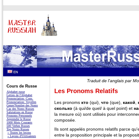
EN
Traduit de l'anglais par
Cours de Russe
Les Pronoms Relatifs
Alphabet russe
Lettres de l'Alphabet
Prononciation: Cons.
Les pronoms
кто
(qui),
что
(que),
какой
,
Prononciation: Voyelles
Genre/Nombre des Noms
сколько
(à qui/de quel/ à quel point) et
на
Cas des Noms Russes
Salutations en Russe
la mesure où) sont utilisés pour interconne
Pronoms Personnels
Apprendre le Russe
composée.
1000 Mots Courants
500 Verbes Russes
Ils sont appelés pronoms relatifs parce qu'
Top Noms Russes
» Toutes les leçons
entre la proposition principale et la proposi
» Leçons d'Utilisateurs