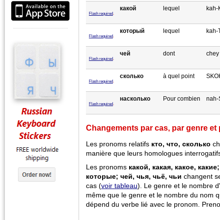
какой
lequel
kah-
Flash required
.
который
lequel
kah-
Flash required
.
чей
dont
chey
Flash required
.
сколько
à quel point
SKOH
Flash required
.
насколько
Pour combien
nah-
Flash required
.
Changements par cas, par genre et
Les pronoms relatifs
кто, что, сколько
ch
manière que leurs homologues interrogati
Les pronoms
какой, какая, какое, какие
которые; чей, чья, чьё, чьи
changent se
cas (
voir tableau
). Le genre et le nombre d
même que le genre et le nombre du nom qu'
dépend du verbe lié avec le pronom. Pren