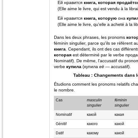
Ей нравится
книга, которая продаётс
(Elle aime le livre, qui est vendu à la librai
Ей нравится
книга, которую
она
купи
(Elle aime le livre, qu'elle a acheté à la lib
Dans les deux phrases, les pronoms
кото
féminin singulier, parce qu'ils se réfèrent a
книга
. Cependant, ils ont des cas différen
которая
est déterminé par le verbe прода
Nominatif). De même, l’accusatif du pron
verbe
купила
(купила
её
— accusatif).
Tableau : Changements dans le
Étudions comment les pronoms relatifs chan
le nombre.
Cas
masculin
féminin
singulier
singulier
Nominatif
какой
какая
Génitif
какого
какой
Datif
какому
какой