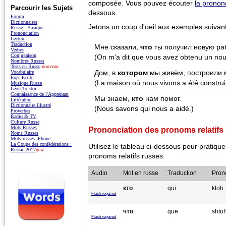
composée. Vous pouvez écouter
la pronon
Parcourir les Sujets
dessous.
Forum
Dictionnaires
Jetons un coup d'oeil aux exemples suivant
Russe - Basique
Prononciation
Lecture
Traduction
Мне сказали,
что
ты получил новую раб
Verbes
Conjugaison
(On m'a dit que vous avez obtenu un nou
Nombres Russes
Tests en Russe
nouveau
Дом, в
котором
мы живём, построили 
Vocabulaire
Exp. Écrite
(La maison où nous vivons a été construit
Musique Russe
Léon Tolstoï
Connaissance de l'Apprenant
Мы знаем,
кто
нам помог.
Littérature
Dictionnaire illustré
(Nous savons qui nous a aidé.)
Proverbes
Radio & TV
Culture Russe
Mots Russes
Prononciation des pronoms relatifs
Noms Russes
Mots russes iPhone
La Coupe des confédérations :
Utilisez le tableau ci-dessous pour pratique
Russie 2017
new
pronoms relatifs russes.
Audio
Mot en russe
Traduction
Pron
кто
qui
ktoh
Flash required
.
что
que
shto
Flash required
.