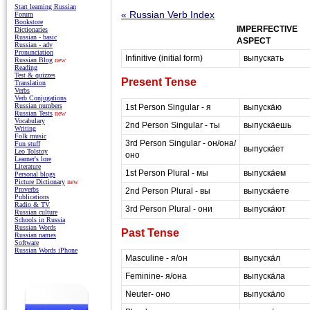
Start learning Russian
« Russian Verb Index
Forum
Bookstore
IMPERFECTIVE
Dictionaries
Russian - basic
ASPECT
Russian - adv
Pronunciation
Infinitive (initial form)
выпускать
Russian Blog
new
Reading
Test & quizzes
Present Tense
Translation
Verbs
Verb Conjugations
Russian numbers
1st Person Singular - я
выпуска́ю
Russian Tests
new
Vocabulary
2nd Person Singular - ты
выпуска́ешь
Writing
Folk music
3rd Person Singular - он/она/
Fun stuff
выпуска́ет
Leo Tolstoy
оно
Learner's lore
Literature
1st Person Plural - мы
выпуска́ем
Personal blogs
Picture Dictionary
new
Proverbs
2nd Person Plural - вы
выпуска́ете
Publications
Radio & TV
3rd Person Plural - они
выпуска́ют
Russian culture
Schools in Russia
Russian Words
Past Tense
Russian names
Software
Russian Words iPhone
Masculine - я/он
выпуска́л
Feminine- я/она
выпуска́ла
Neuter- оно
выпуска́ло