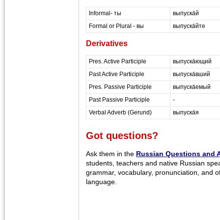
Informal- ты
выпуска́й
Formal or Plural - вы
выпуска́йте
Derivatives
Pres. Active Participle
выпуска́ющий
Past Active Participle
выпуска́вший
Pres. Passive Participle
выпуска́емый
Past Passive Participle
-
Verbal Adverb (Gerund)
выпуска́я
Got questions?
Ask them in the
Russian Questions and 
students, teachers and native Russian spe
grammar, vocabulary, pronunciation, and o
language.