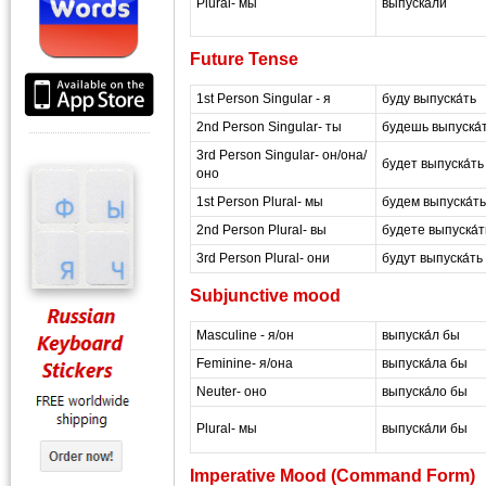
Plural- мы
выпуска́ли
masterrussian.com
Future Tense
1st Person Singular - я
буду выпуска́ть
2nd Person Singular- ты
будешь выпуска́
3rd Person Singular- он/она/
будет выпуска́ть
оно
1st Person Plural- мы
будем выпуска́ть
2nd Person Plural- вы
будете выпуска́т
3rd Person Plural- они
будут выпуска́ть
Subjunctive mood
Masculine - я/он
выпуска́л бы
Feminine- я/она
выпуска́ла бы
Neuter- оно
выпуска́ло бы
Plural- мы
выпуска́ли бы
Imperative Mood (Command Form)