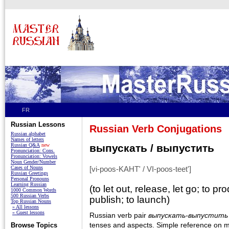
FR
Russian Lessons
Russian Verb Conjugations
Russian alphabet
Names of letters
Russian Q&A
new
выпускать / выпустить
Pronunciation: Cons.
Pronunciation: Vowels
Noun Gender/Number
Cases of Nouns
[vi-poos-KAHT' / VI-poos-teet']
Russian Greetings
Personal Pronouns
Learning Russian
(to let out, release, let go; to p
1000 Common Words
500 Russian Verbs
publish; to launch)
Top Russian Nouns
» All lessons
» Guest lessons
Russian verb pair
выпускать-выпустить
tenses and aspects. Simple reference on m
Browse Topics