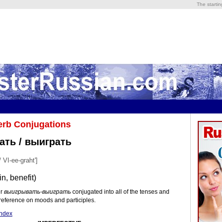
The starti
erb Conjugations
ть / выиграть
/ VI-ee-graht']
in, benefit)
ir
выигрывать-выиграть
conjugated into all of the tenses and
reference on moods and participles.
Index