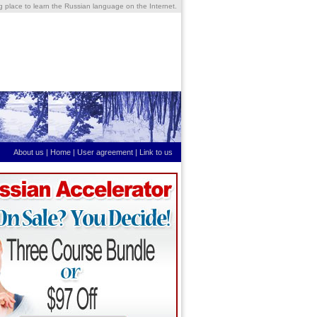
ng place to learn the Russian language on the Internet.
About us
|
Home
|
User agreement
|
Link to us