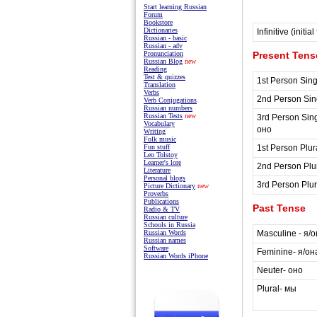
Start learning Russian
Forum
Bookstore
Dictionaries
Infinitive (initial
Russian - basic
Russian - adv
Present Tens
Pronunciation
Russian Blog
new
Reading
Test & quizzes
1st Person Sing
Translation
Verbs
2nd Person Sin
Verb Conjugations
Russian numbers
Russian Tests
new
3rd Person Sing
Vocabulary
оно
Writing
Folk music
1st Person Plur
Fun stuff
Leo Tolstoy
Learner's lore
2nd Person Plur
Literature
Personal blogs
3rd Person Plur
Picture Dictionary
new
Proverbs
Publications
Past Tense
Radio & TV
Russian culture
Schools in Russia
Masculine - я/о
Russian Words
Russian names
Software
Feminine- я/он
Russian Words iPhone
Neuter- оно
Plural- мы