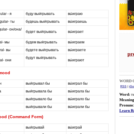
ular - я
буду выи́грывать
вы́играю
m
gular- ты
будешь выи́грывать
вы́играешь
a
ular- он/она/
будет выи́грывать
вы́играет
s
al- мы
будем выи́грывать
вы́играем
t
ral- вы
будете выи́грывать
вы́играете
e
pr
будут выи́грывать
al- они
вы́играют
r
masterrussian dot com
 mood
WORD O
н
выи́грывал бы
вы́играл бы
RSS
|
iGo
а
выи́грывала бы
вы́играла бы
Word:
т
выи́грывало бы
вы́играло бы
Meanin
Pronunci
выи́грывали бы
вы́играли бы
Learn Ru
Mood (Command Form)
выи́грывай
вы́играй