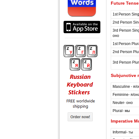
Future Tense
1st Person Sing
2nd Person Sin
3rd Person Sing
оно
1st Person Plur
2nd Person Plu
3rd Person Plur
Subjunctive
Masculine - я/о
Feminine- я/он
Neuter- оно
Plural- мы
Imperative 
Informal- ты