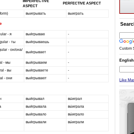
IMPERFECTIVE
PERFECTIVE ASPECT
ASPECT
 form)
выигрывать
выиграть
e
Searc
ular - я
выи́грываю
-
gular - ты
выи́грываешь
-
Custom 
ular - он/она/
выи́грывает
-
Englis
al - мы
выи́грываем
-
al - вы
выи́грываете
-
al - они
выи́грывают
-
Like Ma
н
выи́грывал
вы́играл
а
выи́грывала
вы́играла
выи́грывало
вы́играло
выи́грывали
вы́играли
masterrussian.com