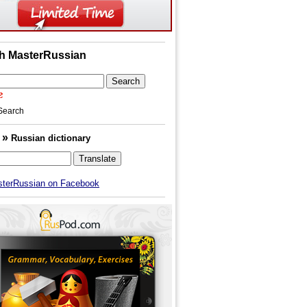
h MasterRussian
Search
»
h
Russian dictionary
sterRussian on Facebook