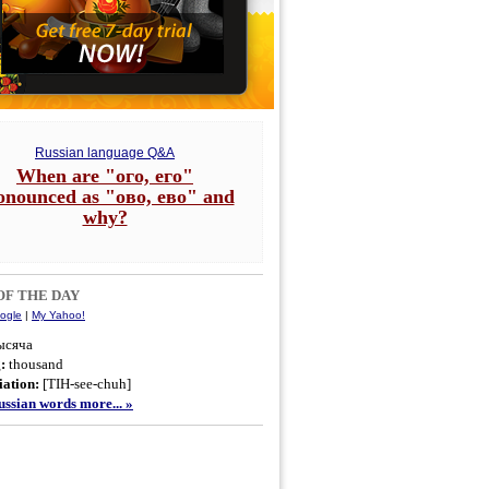
Russian language Q&A
When are "ого, его"
onounced as "ово, ево" and
why?
F THE DAY
ogle
|
My Yahoo!
ысяча
g:
thousand
ation:
[TIH-see-chuh]
ssian words more... »