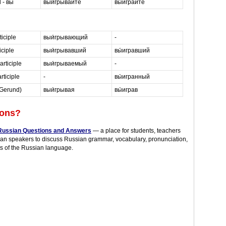
l - вы
выи́грывайте
вы́играйте
ticiple
выи́грывающий
-
iciple
выи́грывавший
вы́игравший
articiple
выи́грываемый
-
rticiple
-
вы́игранный
(Gerund)
выи́грывая
вы́играв
ions?
Russian Questions and Answers
— a place for students, teachers
an speakers to discuss Russian grammar, vocabulary, pronunciation,
s of the Russian language.