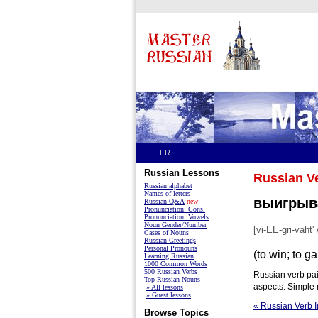
FR
Russian Lessons
Russian V
Russian alphabet
Names of letters
выигрыва
Russian Q&A
new
Pronunciation: Cons.
Pronunciation: Vowels
Noun Gender/Number
[vi-EE-gri-vaht' 
Cases of Nouns
Russian Greetings
Personal Pronouns
(to win; to ga
Learning Russian
1000 Common Words
500 Russian Verbs
Russian verb pa
Top Russian Nouns
aspects. Simple 
» All lessons
» Guest lessons
« Russian Verb 
Browse Topics