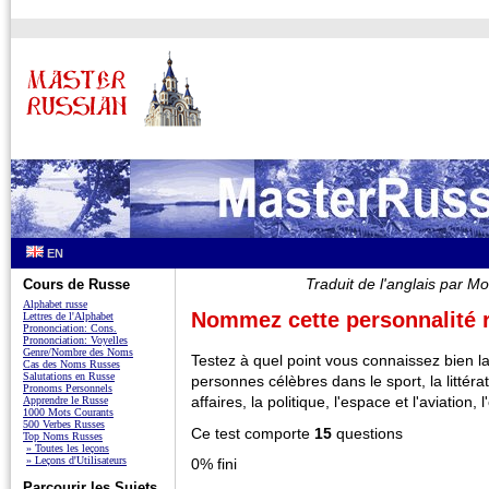
EN
Traduit de l'anglais par
Cours de Russe
Alphabet russe
Nommez cette personnalité 
Lettres de l'Alphabet
Prononciation: Cons.
Prononciation: Voyelles
Genre/Nombre des Noms
Testez à quel point vous connaissez bien 
Cas des Noms Russes
Salutations en Russe
personnes célèbres dans le sport, la littérat
Pronoms Personnels
affaires, la politique, l'espace et l'aviation, l
Apprendre le Russe
1000 Mots Courants
500 Verbes Russes
Ce test comporte
15
questions
Top Noms Russes
» Toutes les leçons
» Leçons d'Utilisateurs
0% fini
Parcourir les Sujets