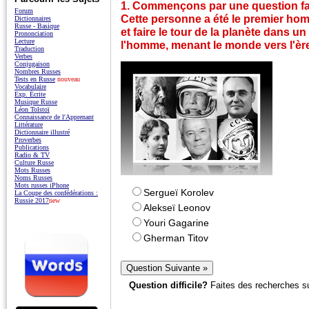
1. Commençons par une question fa
Forum
Cette personne a été le premier ho
Dictionnaires
Russe - Basique
et faire le tour de la planète dans un 
Prononciation
Lecture
l'homme, menant le monde vers l'ère 
Traduction
Verbes
Conjugaison
Nombres Russes
Tests en Russe
nouveau
Vocabulaire
Exp. Écrite
Musique Russe
Léon Tolstoï
Connaissance de l'Apprenant
Littérature
Dictionnaire illustré
Proverbes
Publications
Radio & TV
Culture Russe
Mots Russes
Noms Russes
Mots russes iPhone
Sergueï Korolev
La Coupe des confédérations :
Russie 2017
new
Alekseï Leonov
Youri Gagarine
Gherman Titov
Question difficile?
Faites des recherches s