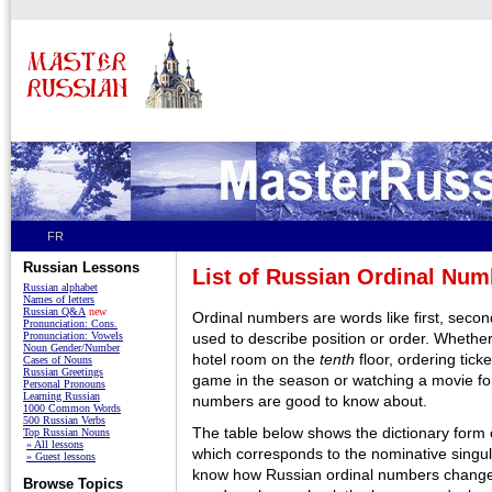
FR
Russian Lessons
List of Russian Ordinal Num
Russian alphabet
Names of letters
Russian Q&A
new
Ordinal numbers are words like first, second
Pronunciation: Cons.
Pronunciation: Vowels
used to describe position or order. Whethe
Noun Gender/Number
hotel room on the
tenth
floor, ordering tick
Cases of Nouns
Russian Greetings
game in the season or watching a movie fo
Personal Pronouns
Learning Russian
numbers are good to know about.
1000 Common Words
500 Russian Verbs
The table below shows the dictionary form
Top Russian Nouns
» All lessons
which corresponds to the nominative singula
» Guest lessons
know how Russian ordinal numbers chang
Browse Topics