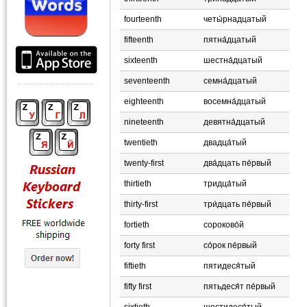
fourteenth
четы́рнадцатый
fifteenth
пятна́дцатый
sixteenth
шестна́дцатый
seventeenth
семна́дцатый
eighteenth
восемна́дцатый
nineteenth
девятна́дцатый
twentieth
двадца́тый
twenty-first
два́дцать пе́рвый
thirtieth
тридца́тый
thirty-first
три́дцать пе́рвый
fortieth
сороково́й
forty first
со́рок пе́рвый
fiftieth
пятидеся́тый
fifty first
пятьдеся́т пе́рвый
sixtieth
шестидеся́тый