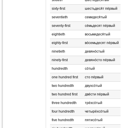
sixty-first
шестьдеся́т пе́рвый
seventieth
семидеся́тый
seventy-first
се́мьдесят пе́рвый
eightieth
восьмидеся́тый
eighty-first
во́семьдесят пе́рвый
ninetieth
девяно́стый
ninety-first
девяно́сто пе́рвый
hundredth
со́тый
one hundred first
сто пе́рвый
two hundredth
двухсо́тый
two hundred first
две́сти пе́рвый
three hundredth
трёхсо́тый
four hundredth
четырёхсо́тый
five hundredth
пятисо́тый