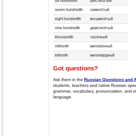
six hundredth
шестисо́тый
seven hundredth
семисо́тый
eight hundredth
восьмисо́тый
nine hundredth
девятисо́тый
thousandth
ты́сячный
millionth
миллио́нный
billionth
миллиа́рдный
Got questions?
Ask them in the
Russian Questions and 
students, teachers and native Russian spe
grammar, vocabulary, pronunciation, and o
language.