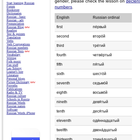
gender, please check the lesson on
declens
Start learning Russian
numbers
.
Forum
Bookstore
Dictionaries
Russian - basic
English
Russian ordinal
Russian - adv
Pronunciation
first
пе́рвый
Russian Blog
new
Reading
Test & quizzes
second
второ́й
Translation
Verbs
Verb Conjugations
third
тре́тий
Russian numbers
Russian Tests
new
fourth
четвёртый
Vocabulary
Writing
Folk music
fifth
пя́тый
Fun stuff
Leo Tolstoy
Learner's lore
sixth
шесто́й
Literature
Personal blogs
Picture Dictionary
new
seventh
седьмо́й
Proverbs
Publications
eighth
восьмо́й
Radio & TV
Russian culture
Schools in Russia
nineth
девя́тый
Russian Words
Russian names
Software
tenth
деся́тый
Russian Words iPhone
eleventh
оди́ннадцатый
twelfth
двена́дцатый
thirteenth
трина́дцатый