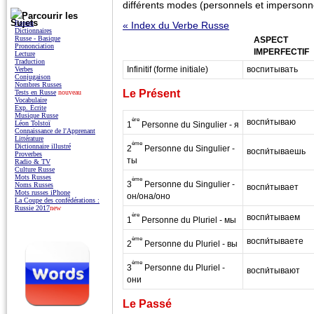
différents modes (personnels et impersonne
Parcourir les
Sujets
Forum
« Index du Verbe Russe
Dictionnaires
Russe - Basique
ASPECT
Prononciation
IMPERFECTIF
Lecture
Traduction
Infinitif (forme initiale)
воспитывать
Verbes
Conjugaison
Nombres Russes
Le Présent
Tests en Russe
nouveau
Vocabulaire
Exp. Écrite
Musique Russe
ère
воспи́тываю
Léon Tolstoï
1
Personne du Singulier - я
Connaissance de l'Apprenant
Littérature
ème
Dictionnaire illustré
2
Personne du Singulier -
воспи́тываешь
Proverbes
ты
Radio & TV
Culture Russe
Mots Russes
ème
3
Personne du Singulier -
Noms Russes
воспи́тывает
Mots russes iPhone
он/она/оно
La Coupe des confédérations :
Russie 2017
new
ère
воспи́тываем
1
Personne du Pluriel - мы
ème
воспи́тываете
2
Personne du Pluriel - вы
ème
3
Personne du Pluriel -
воспи́тывают
они
Le Passé