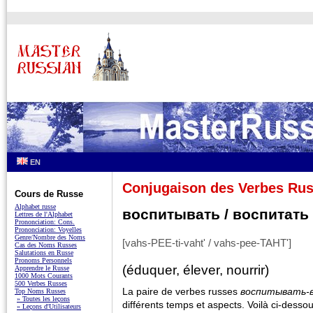
EN
Conjugaison des Verbes Ru
Cours de Russe
Alphabet russe
воспитывать / воспитать
Lettres de l'Alphabet
Prononciation: Cons.
Prononciation: Voyelles
Genre/Nombre des Noms
[vahs-PEE-ti-vaht' / vahs-pee-TAHT']
Cas des Noms Russes
Salutations en Russe
Pronoms Personnels
(éduquer, élever, nourrir)
Apprendre le Russe
1000 Mots Courants
500 Verbes Russes
La paire de verbes russes
воспитывать-
Top Noms Russes
» Toutes les leçons
différents temps et aspects. Voilà ci-desso
» Leçons d'Utilisateurs