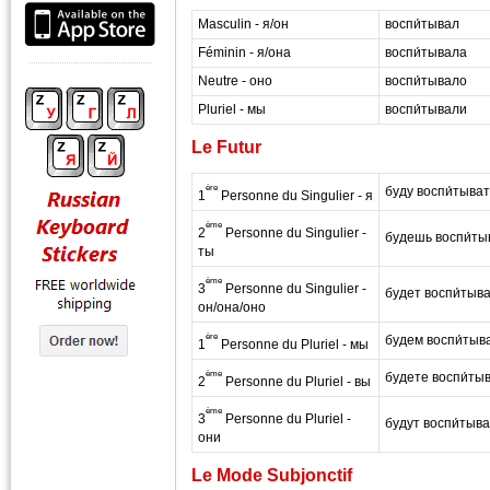
Masculin - я/он
воспи́тывал
Féminin - я/она
воспи́тывала
Neutre - оно
воспи́тывало
Pluriel - мы
воспи́тывали
Le Futur
ère
буду воспи́тыват
1
Personne du Singulier - я
ème
2
Personne du Singulier -
будешь воспи́ты
ты
ème
3
Personne du Singulier -
будет воспи́тыв
он/она/оно
ère
будем воспи́тыв
1
Personne du Pluriel - мы
ème
будете воспи́ты
2
Personne du Pluriel - вы
ème
3
Personne du Pluriel -
будут воспи́тыва
они
Le Mode Subjonctif