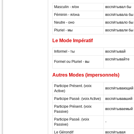
Masculin - я/он
воспи́тывал бы
Féminin - я/она
воспи́тывала бы
Neutre - оно
воспи́тывало бы
Pluriel - мы
воспи́тывали бы
Le Mode Impératif
Informel - ты
воспи́тывай
воспи́тывайте
Formel ou Pluriel - вы
masterrussian.com
Autres Modes (impersonnels)
Participe Présent. (voix
воспи́тывающий
Active)
Participe Passé. (voix Active)
воспи́тывавший
Participe Présent. (voix
воспи́тываемый
Passive)
Participe Passé. (voix
-
Passive)
Le Gérondif
воспи́тывая