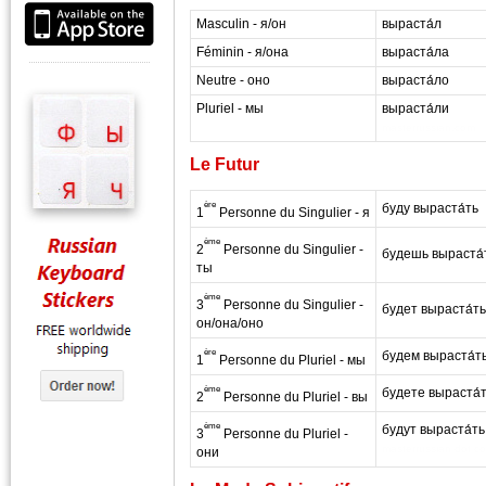
Masculin - я/он
выраста́л
Féminin - я/она
выраста́ла
Neutre - оно
выраста́ло
Pluriel - мы
выраста́ли
masterrussian.com
Le Futur
ère
буду выраста́ть
1
Personne du Singulier - я
ème
2
Personne du Singulier -
будешь выраста́
ты
ème
3
Personne du Singulier -
будет выраста́ть
он/она/оно
ère
будем выраста́т
1
Personne du Pluriel - мы
ème
будете выраста́
2
Personne du Pluriel - вы
ème
будут выраста́ть
3
Personne du Pluriel -
masterrussian dot c
они