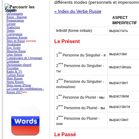
différents modes (personnels et impersonne
Parcourir les
Sujets
Forum
« Index du Verbe Russe
Dictionnaires
Russe - Basique
ASPECT
Prononciation
IMPERFECTIF
Lecture
Traduction
Infinitif (forme initiale)
вырастать
Verbes
Conjugaison
Nombres Russes
Le Présent
Tests en Russe
nouveau
Vocabulaire
Exp. Écrite
Musique Russe
ère
выраста́ю
Léon Tolstoï
1
Personne du Singulier - я
Connaissance de l'Apprenant
Littérature
ème
Dictionnaire illustré
2
Personne du Singulier -
выраста́ешь
Proverbes
ты
Radio & TV
Culture Russe
Mots Russes
ème
3
Personne du Singulier -
Noms Russes
выраста́ет
Mots russes iPhone
он/она/оно
La Coupe des confédérations :
Russie 2017
new
ère
выраста́ем
1
Personne du Pluriel - мы
ème
выраста́ете
2
Personne du Pluriel - вы
ème
3
Personne du Pluriel -
выраста́ют
они
Le Passé