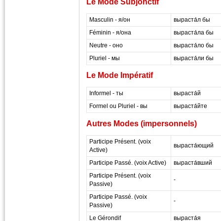
Le Mode Subjonctif
Masculin - я/он
выраста́л бы
Féminin - я/она
выраста́ла бы
Neutre - оно
выраста́ло бы
Pluriel - мы
выраста́ли бы
Le Mode Impératif
Informel - ты
выраста́й
Formel ou Pluriel - вы
выраста́йте
Autres Modes (impersonnels)
Participe Présent. (voix
выраста́ющий
Active)
Participe Passé. (voix Active)
выраста́вший
Participe Présent. (voix
-
Passive)
Participe Passé. (voix
-
Passive)
Le Gérondif
выраста́я