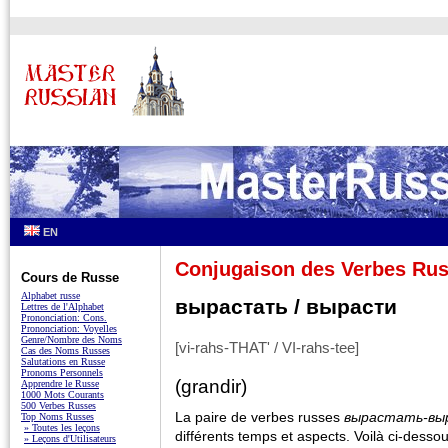
EN
Conjugaison des Verbes Ru
Cours de Russe
Alphabet russe
вырастать / вырасти
Lettres de l'Alphabet
Prononciation: Cons.
Prononciation: Voyelles
Genre/Nombre des Noms
[vi-rahs-THAT' / VI-rahs-tee]
Cas des Noms Russes
Salutations en Russe
Pronoms Personnels
(grandir)
Apprendre le Russe
1000 Mots Courants
500 Verbes Russes
La paire de verbes russes
вырастать-вы
Top Noms Russes
» Toutes les leçons
différents temps et aspects. Voilà ci-desso
» Leçons d'Utilisateurs