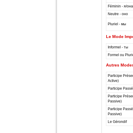
Féminin - я/она
Neutre - оно
Pluriel - мы
Le Mode Impé
Informel - ты
Formel ou Pluri
Autres Modes
Participe Présen
Active)
Participe Passé.
Participe Présen
Passive)
Participe Passé.
Passive)
Le Gérondif