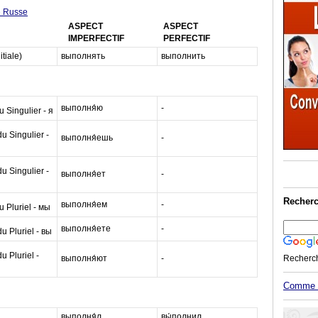
e Russe
ASPECT
ASPECT
IMPERFECTIF
PERFECTIF
itiale)
выполнять
выполнить
выполня́ю
-
 Singulier - я
 Singulier -
выполня́ешь
-
 Singulier -
выполня́ет
-
Recherc
выполня́ем
-
 Pluriel - мы
выполня́ете
-
 Pluriel - вы
 Pluriel -
выполня́ют
-
Recherc
Comme M
выполня́л
вы́полнил