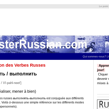
Le point
Qui sommes-nous?
|
on des Verbes Russes
Appren
jour!
ть / выполнить
Cliquer 
devenir 
/ VI-pahl-neet']
mises à 
éaliser, mener à bien)
bes russes
выполнять-выполнить
est conjuguée aux différents
. Voilà ci-dessous une simple référence sur les différents modes
mpersonnels).