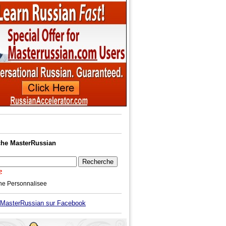
he MasterRussian
he Personnalisee
asterRussian sur Facebook