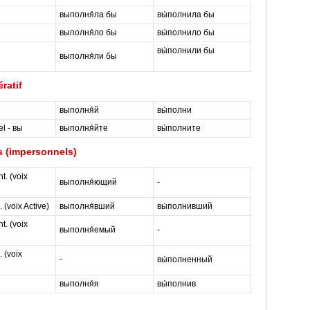
выполня́ла бы
вы́полнила бы
выполня́ло бы
вы́полнило бы
вы́полнили бы
выполня́ли бы
masterrussian dot com
ratif
выполня́й
вы́полни
el - вы
выполня́йте
вы́полните
 (impersonnels)
t. (voix
выполня́ющий
-
 (voix Active)
выполня́вший
вы́полнивший
t. (voix
выполня́емый
-
 (voix
-
вы́полненный
выполня́я
вы́полнив