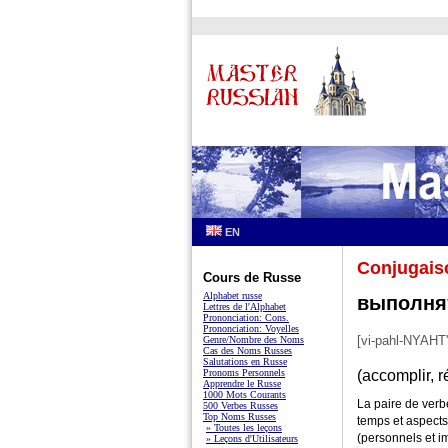
EN
Conjugais
Cours de Russe
Alphabet russe
выполня
Lettres de l'Alphabet
Prononciation: Cons.
Prononciation: Voyelles
[vi-pahl-NYAHT' 
Genre/Nombre des Noms
Cas des Noms Russes
Salutations en Russe
Pronoms Personnels
(accomplir, r
Apprendre le Russe
1000 Mots Courants
La paire de ver
500 Verbes Russes
Top Noms Russes
temps et aspects
» Toutes les leçons
(personnels et i
» Leçons d'Utilisateurs