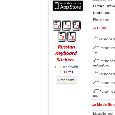
Féminin - я/она
Neutre - оно
Pluriel - мы
Le Futur
ère
1
Personne du
ème
2
Personne du
ты
ème
3
Personne du
он/она/оно
ère
1
Personne du
ème
2
Personne du
ème
3
Personne du
они
Le Mode Subj
Masculin - я/он