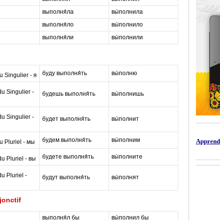
выполня́ла
вы́полнила
выполня́ло
вы́полнило
выполня́ли
вы́полнили
буду выполня́ть
вы́полню
m
 Singulier - я
 Singulier -
будешь выполня́ть
вы́полнишь
a
 Singulier -
будет выполня́ть
вы́полнит
s
будем выполня́ть
вы́полним
t
Apprendr
 Pluriel - мы
будете выполня́ть
вы́полните
e
 Pluriel - вы
 Pluriel -
будут выполня́ть
вы́полнят
r
onctif
выполня́л бы
вы́полнил бы