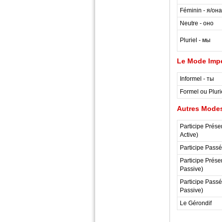
Féminin - я/она
Neutre - оно
Pluriel - мы
Le Mode Impé
Informel - ты
Formel ou Pluri
Autres Modes
Participe Présen
Active)
Participe Passé.
Participe Présen
Passive)
Participe Passé.
Passive)
Le Gérondif