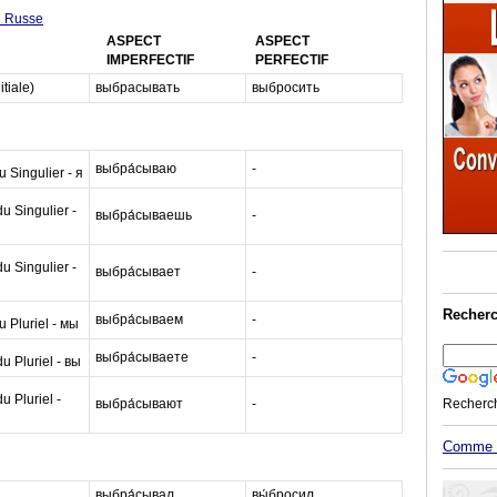
e Russe
ASPECT
ASPECT
IMPERFECTIF
PERFECTIF
itiale)
выбрасывать
выбросить
выбра́сываю
-
 Singulier - я
 Singulier -
выбра́сываешь
-
 Singulier -
выбра́сывает
-
Recherc
выбра́сываем
-
 Pluriel - мы
выбра́сываете
-
 Pluriel - вы
 Pluriel -
выбра́сывают
-
Recherc
Comme M
выбра́сывал
вы́бросил