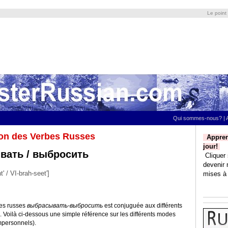
Le point
Qui sommes-nous?
|
on des Verbes Russes
Appren
jour!
вать / выбросить
Cliquer 
devenir 
' / VI-brah-seet']
mises à 
bes russes
выбрасывать-выбросить
est conjuguée aux différents
. Voilà ci-dessous une simple référence sur les différents modes
mpersonnels).