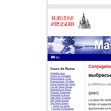
EN
Conjugais
Cours de Russe
Alphabet russe
выбрасы
Lettres de l'Alphabet
Prononciation: Cons.
Prononciation: Voyelles
[vi-BRAH-si-vaht
Genre/Nombre des Noms
Cas des Noms Russes
Salutations en Russe
Pronoms Personnels
(jeter)
Apprendre le Russe
1000 Mots Courants
La paire de ver
500 Verbes Russes
Top Noms Russes
temps et aspects
» Toutes les leçons
(personnels et i
» Leçons d'Utilisateurs