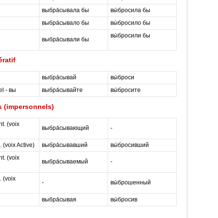
выбра́сывала бы
вы́бросила бы
выбра́сывало бы
вы́бросило бы
вы́бросили бы
выбра́сывали бы
masterrussian dot com
ratif
выбра́сывай
вы́броси
el - вы
выбра́сывайте
вы́бросите
 (impersonnels)
t. (voix
выбра́сывающий
-
 (voix Active)
выбра́сывавший
вы́бросивший
t. (voix
выбра́сываемый
-
 (voix
-
вы́брошенный
выбра́сывая
вы́бросив