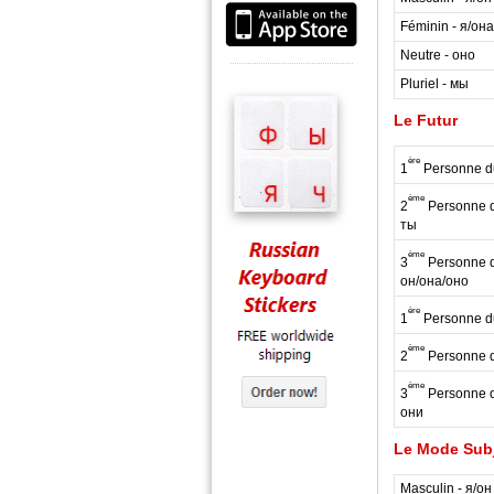
Féminin - я/она
Neutre - оно
Pluriel - мы
Le Futur
ère
1
Personne du
ème
2
Personne du
ты
ème
3
Personne du
он/она/оно
ère
1
Personne du
ème
2
Personne du
ème
3
Personne du
они
Le Mode Subj
Masculin - я/он