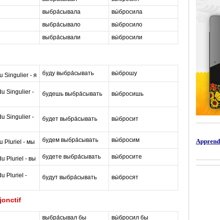
выбра́сывала
вы́бросила
выбра́сывало
вы́бросило
выбра́сывали
вы́бросили
буду выбра́сывать
вы́брошу
m
 Singulier - я
 Singulier -
будешь выбра́сывать
вы́бросишь
a
 Singulier -
будет выбра́сывать
вы́бросит
s
будем выбра́сывать
вы́бросим
t
Apprendr
 Pluriel - мы
будете выбра́сывать
вы́бросите
e
 Pluriel - вы
 Pluriel -
будут выбра́сывать
вы́бросят
r
onctif
выбра́сывал бы
вы́бросил бы