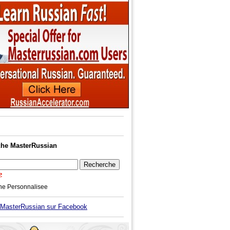
he MasterRussian
he Personnalisee
asterRussian sur Facebook