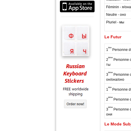
Féminin - я/она
Neutre - оно
Pluriel - мы
Le Futur
ère
1
Personne du
ème
2
Personne du
ты
ème
3
Personne du
он/она/оно
ère
1
Personne du
ème
2
Personne du
ème
3
Personne du
они
Le Mode Subj