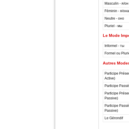
Masculin - я/он
Féminin - я/она
Neutre - оно
Pluriel - мы
Le Mode Impé
Informel - ты
Formel ou Pluri
Autres Modes
Participe Présen
Active)
Participe Passé.
Participe Présen
Passive)
Participe Passé.
Passive)
Le Gérondif