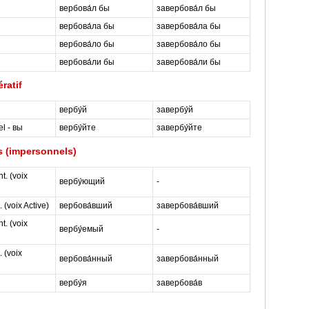
вербова́л бы
завербова́л бы
вербова́ла бы
завербова́ла бы
вербова́ло бы
завербова́ло бы
вербова́ли бы
завербова́ли бы
ratif
вербу́й
завербу́й
el - вы
вербу́йте
завербу́йте
 (impersonnels)
t. (voix
вербу́ющий
-
 (voix Active)
вербова́вший
завербова́вший
t. (voix
вербу́емый
-
 (voix
вербова́нный
завербова́нный
вербу́я
завербова́в