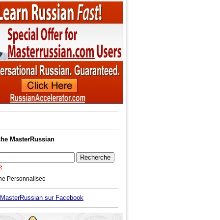
he MasterRussian
he Personnalisee
asterRussian sur Facebook