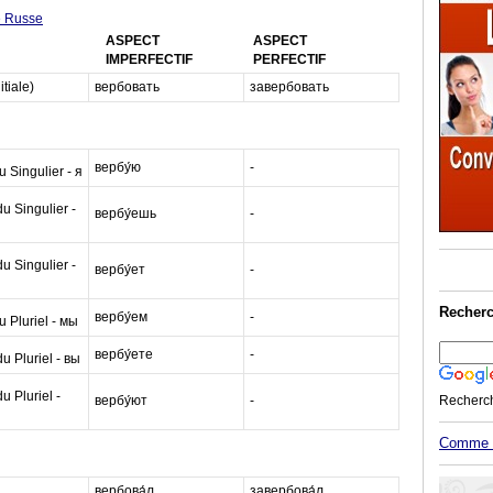
e Russe
ASPECT
ASPECT
IMPERFECTIF
PERFECTIF
itiale)
вербовать
завербовать
вербу́ю
-
 Singulier - я
 Singulier -
вербу́ешь
-
 Singulier -
вербу́ет
-
Recherc
вербу́ем
-
 Pluriel - мы
вербу́ете
-
 Pluriel - вы
 Pluriel -
вербу́ют
-
Recherc
Comme M
вербова́л
завербова́л