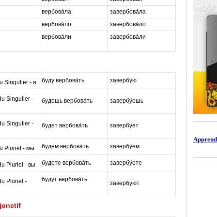
вербова́ла
завербова́ла
вербова́ло
завербова́ло
вербова́ли
завербова́ли
masterrussian.com
буду вербова́ть
завербу́ю
m
 Singulier - я
 Singulier -
будешь вербова́ть
завербу́ешь
a
 Singulier -
будет вербова́ть
завербу́ет
s
Apprendr
будем вербова́ть
завербу́ем
t
 Pluriel - мы
будете вербова́ть
завербу́ете
e
 Pluriel - вы
будут вербова́ть
 Pluriel -
завербу́ют
r
masterrussian dot com
onctif