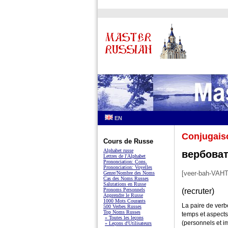
EN
Conjugais
Cours de Russe
Alphabet russe
вербоват
Lettres de l'Alphabet
Prononciation: Cons.
Prononciation: Voyelles
[veer-bah-VAHT
Genre/Nombre des Noms
Cas des Noms Russes
Salutations en Russe
Pronoms Personnels
(recruter)
Apprendre le Russe
1000 Mots Courants
La paire de ver
500 Verbes Russes
Top Noms Russes
temps et aspects
» Toutes les leçons
(personnels et i
» Leçons d'Utilisateurs