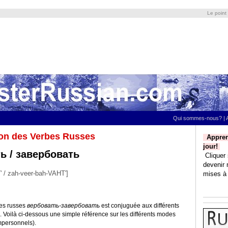
Le point
Qui sommes-nous?
|
on des Verbes Russes
Appren
jour!
ь / завербовать
Cliquer 
devenir 
' / zah-veer-bah-VAHT']
mises à 
bes russes
вербовать-завербовать
est conjuguée aux différents
. Voilà ci-dessous une simple référence sur les différents modes
mpersonnels).