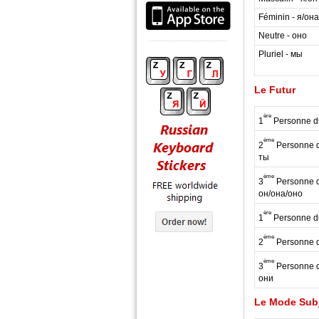
Féminin - я/она
Neutre - оно
Pluriel - мы
Le Futur
ère
1
Personne du
ème
2
Personne du
ты
ème
3
Personne du
он/она/оно
ère
1
Personne du
ème
2
Personne du
ème
3
Personne du
они
Le Mode Subj