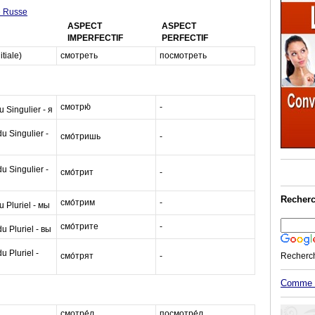
e Russe
ASPECT
ASPECT
IMPERFECTIF
PERFECTIF
itiale)
смотреть
посмотреть
смотрю́
-
 Singulier - я
 Singulier -
смо́тришь
-
 Singulier -
смо́трит
-
Recherc
смо́трим
-
 Pluriel - мы
смо́трите
-
 Pluriel - вы
 Pluriel -
смо́трят
-
Recherc
Comme M
смотре́л
посмотре́л