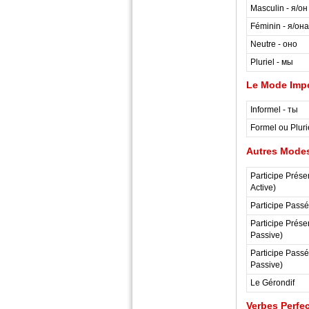
Masculin - я/он
Féminin - я/она
Neutre - оно
Pluriel - мы
Le Mode Impé
Informel - ты
Formel ou Pluri
Autres Modes
Participe Présen
Active)
Participe Passé.
Participe Présen
Passive)
Participe Passé.
Passive)
Le Gérondif
Verbes Perfe