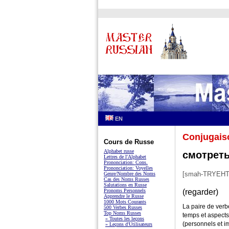
EN
Conjugais
Cours de Russe
Alphabet russe
смотреть
Lettres de l'Alphabet
Prononciation: Cons.
Prononciation: Voyelles
[smah-TRYEHT'
Genre/Nombre des Noms
Cas des Noms Russes
Salutations en Russe
Pronoms Personnels
(regarder)
Apprendre le Russe
1000 Mots Courants
La paire de ver
500 Verbes Russes
Top Noms Russes
temps et aspects
» Toutes les leçons
(personnels et i
» Leçons d'Utilisateurs