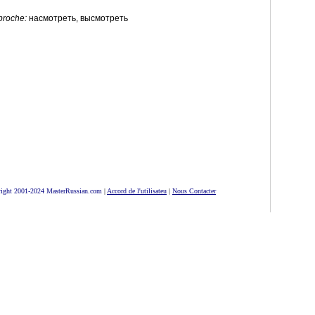
proche:
насмотреть, высмотреть
ight 2001-2024 MasterRussian.com
|
Accord de l'utilisateu
|
Nous Contacter