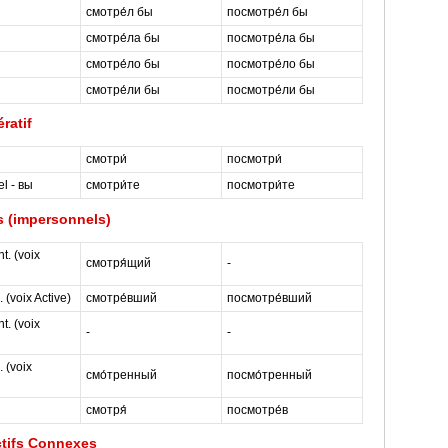
смотре́л бы
посмотре́л бы
смотре́ла бы
посмотре́ла бы
смотре́ло бы
посмотре́ло бы
смотре́ли бы
посмотре́ли бы
ratif
смотри́
посмотри́
el - вы
смотри́те
посмотри́те
 (impersonnels)
t. (voix
смотря́щий
-
 (voix Active)
смотре́вший
посмотре́вший
t. (voix
-
-
 (voix
смо́тренный
посмо́тренный
смотря́
посмотре́в
ctifs Connexes