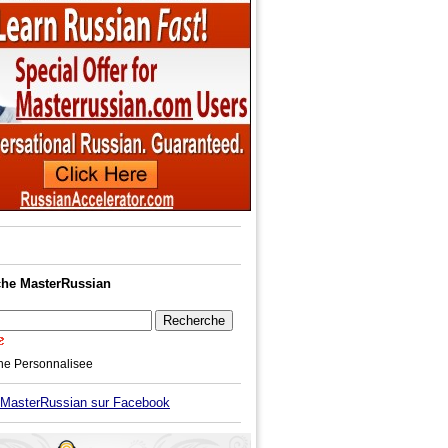
he MasterRussian
he Personnalisee
asterRussian sur Facebook