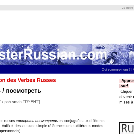
Le point
Qui sommes-nous?
|
on des Verbes Russes
Appren
jour!
 / посмотреть
Cliquer 
devenir 
 / pah-smah-TRYEHT']
mises à 
bes russes
смотреть-посмотреть
est conjuguée aux différents
. Voilà ci-dessous une simple référence sur les différents modes
mpersonnels).