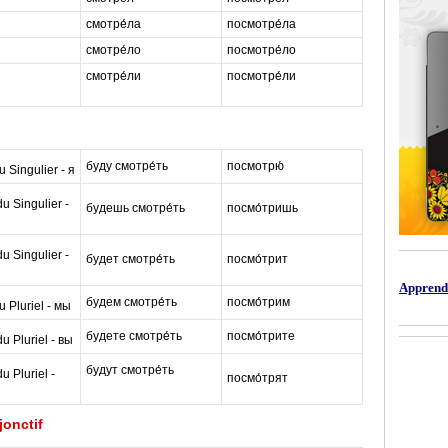
смотре́ла
посмотре́ла
смотре́ло
посмотре́ло
смотре́ли
посмотре́ли
masterrussian.com
буду смотре́ть
посмотрю́
m
 Singulier - я
 Singulier -
будешь смотре́ть
посмо́тришь
a
 Singulier -
будет смотре́ть
посмо́трит
s
Apprendr
будем смотре́ть
посмо́трим
t
 Pluriel - мы
будете смотре́ть
посмо́трите
e
 Pluriel - вы
будут смотре́ть
 Pluriel -
посмо́трят
r
masterrussian dot com
onctif