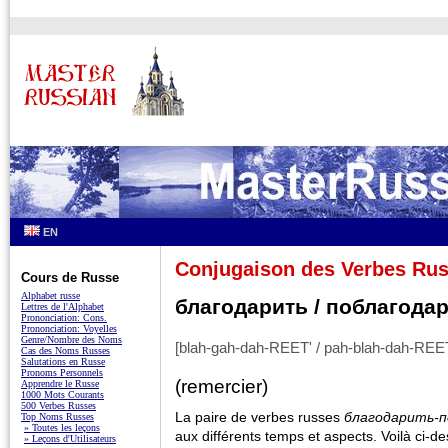
EN
Conjugaison des Verbes Ru
Cours de Russe
Alphabet russe
благодарить / поблагода
Lettres de l'Alphabet
Prononciation: Cons.
Prononciation: Voyelles
Genre/Nombre des Noms
[blah-gah-dah-REET' / pah-blah-dah-REET
Cas des Noms Russes
Salutations en Russe
Pronoms Personnels
(remercier)
Apprendre le Russe
1000 Mots Courants
500 Verbes Russes
La paire de verbes russes
благодарить-
Top Noms Russes
» Toutes les leçons
aux différents temps et aspects. Voilà ci-
» Leçons d'Utilisateurs