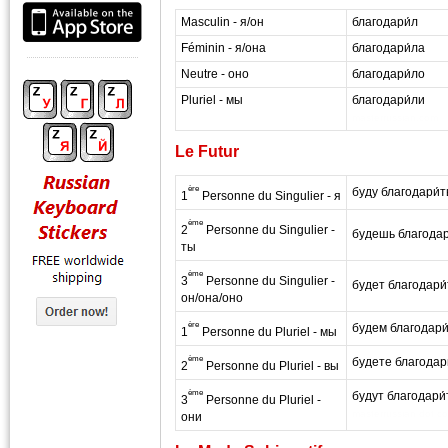
Masculin - я/он
благодари́л
Féminin - я/она
благодари́ла
Neutre - оно
благодари́ло
Pluriel - мы
благодари́ли
masterrussian.com
Le Futur
ère
буду благодари́т
1
Personne du Singulier - я
ème
2
Personne du Singulier -
будешь благодар
ты
ème
3
Personne du Singulier -
будет благодари́
он/она/оно
ère
будем благодари
1
Personne du Pluriel - мы
ème
будете благодари
2
Personne du Pluriel - вы
ème
будут благодари́
3
Personne du Pluriel -
masterrussian dot c
они