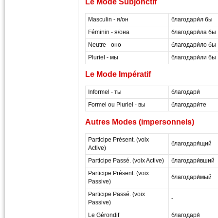
Le Mode Subjonctif
Masculin - я/он
благодари́л бы
Féminin - я/она
благодари́ла бы
Neutre - оно
благодари́ло бы
Pluriel - мы
благодари́ли бы
Le Mode Impératif
Informel - ты
благодари́
Formel ou Pluriel - вы
благодари́те
Autres Modes (impersonnels)
Participe Présent. (voix
благодаря́щий
Active)
Participe Passé. (voix Active)
благодари́вший
Participe Présent. (voix
благодари́мый
Passive)
Participe Passé. (voix
-
Passive)
Le Gérondif
благодаря́