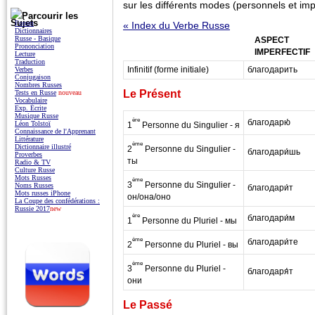
sur les différents modes (personnels et im
Parcourir les
Sujets
Forum
« Index du Verbe Russe
Dictionnaires
Russe - Basique
ASPECT
Prononciation
IMPERFECTIF
Lecture
Traduction
Infinitif (forme initiale)
благодарить
Verbes
Conjugaison
Nombres Russes
Le Présent
Tests en Russe
nouveau
Vocabulaire
Exp. Écrite
Musique Russe
ère
благодарю́
Léon Tolstoï
1
Personne du Singulier - я
Connaissance de l'Apprenant
Littérature
ème
Dictionnaire illustré
2
Personne du Singulier -
благодари́шь
Proverbes
ты
Radio & TV
Culture Russe
Mots Russes
ème
3
Personne du Singulier -
Noms Russes
благодари́т
Mots russes iPhone
он/она/оно
La Coupe des confédérations :
Russie 2017
new
ère
благодари́м
1
Personne du Pluriel - мы
ème
благодари́те
2
Personne du Pluriel - вы
ème
3
Personne du Pluriel -
благодаря́т
они
Le Passé