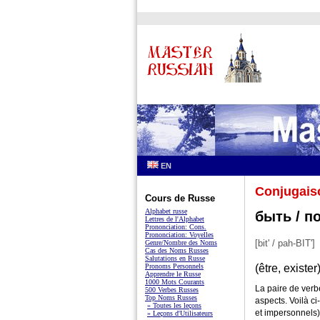
EN
Conjugais
Cours de Russe
Alphabet russe
быть / п
Lettres de l'Alphabet
Prononciation: Cons.
Prononciation: Voyelles
[bit' / pah-BIT']
Genre/Nombre des Noms
Cas des Noms Russes
Salutations en Russe
Pronoms Personnels
(être, exister
Apprendre le Russe
1000 Mots Courants
La paire de ver
500 Verbes Russes
Top Noms Russes
aspects. Voilà c
» Toutes les leçons
et impersonnels)
» Leçons d'Utilisateurs