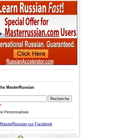
he MasterRussian
he Personnalisee
asterRussian sur Facebook