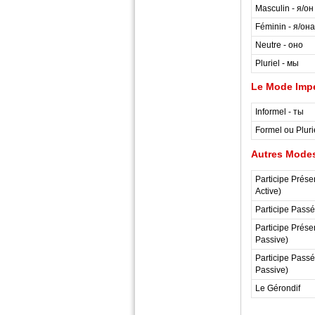
Masculin - я/он
Féminin - я/она
Neutre - оно
Pluriel - мы
Le Mode Impé
Informel - ты
Formel ou Pluri
Autres Modes
Participe Présen
Active)
Participe Passé.
Participe Présen
Passive)
Participe Passé.
Passive)
Le Gérondif