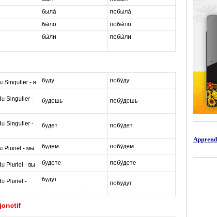
была́
побыла́
бы́ло
побы́ло
бы́ли
побы́ли
masterrussian.com
буду
побу́ду
m
 Singulier - я
 Singulier -
будешь
побу́дешь
a
 Singulier -
будет
побу́дет
s
Apprendr
будем
побу́дем
t
 Pluriel - мы
будете
побу́дете
e
 Pluriel - вы
будут
 Pluriel -
побу́дут
r
masterrussian dot com
onctif