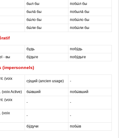
был бы
побы́л бы
была́ бы
побыла́ бы
бы́ло бы
побы́ло бы
бы́ли бы
побы́ли бы
ratif
будь
побу́дь
el - вы
бу́дьте
побу́дьте
 (impersonnels)
t. (voix
су́щий (ancien usage)
-
 (voix Active)
бы́вший
побы́вший
t. (voix
-
-
 (voix
-
-
бу́дучи
побы́в