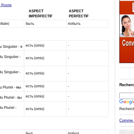
e Russe
ASPECT
ASPECT
IMPERFECTIF
PERFECTIF
itiale)
быть
побыть
есть (omis)
-
 Singulier - я
 Singulier -
есть (omis)
-
 Singulier -
есть (omis)
-
Recherc
есть (omis)
-
 Pluriel - мы
есть (omis)
-
 Pluriel - вы
 Pluriel -
есть (omis)
-
Recherc
Comme M
был
побы́л