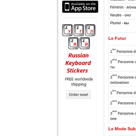
Féminin - я/она
Neutre - оно
Pluriel - мы
Le Futur
ère
1
Personne du
ème
2
Personne du
ты
ème
3
Personne du
он/она/оно
ère
1
Personne du
ème
2
Personne du
ème
3
Personne du
они
Le Mode Subj