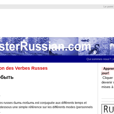
Le point
Qui sommes-nous?
|
on des Verbes Russes
Appren
jour!
обыть
Cliquer 
devenir 
mises à 
)
bes russes
быть-побыть
est conjuguée aux différents temps et
i-dessous une simple référence sur les différents modes (personnels
.