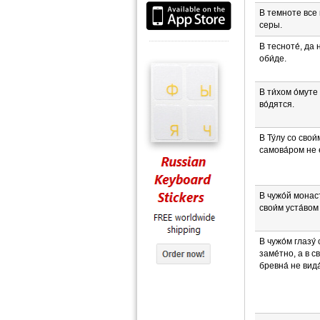
В темноте все
серы.
В тесноте́, да 
оби́де.
В ти́хом о́муте
во́дятся.
В Ту́лу со свои́
самова́ром не е
В чужо́й монас
свои́м уста́вом 
В чужо́м глазу́ 
заме́тно, а в с
бревна́ не вида