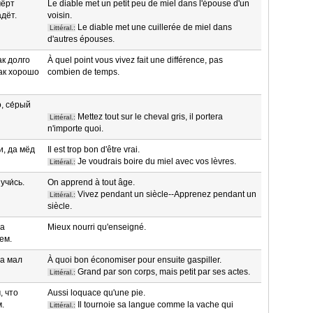
чёрт
Le diable met un petit peu de miel dans l'épouse d'un
адёт.
voisin.
Le diable met une cuillerée de miel dans
Littéral.:
d'autres épouses.
ак долго
À quel point vous vivez fait une différence, pas
как хорошо
combien de temps.
о, се́рый
Mettez tout sur le cheval gris, il portera
Littéral.:
n'importe quoi.
и, да мёд
Il est trop bon d'être vrai.
Je voudrais boire du miel avec vos lèvres.
Littéral.:
учи́сь.
On apprend à tout âge.
Vivez pendant un siècle--Apprenez pendant un
Littéral.:
siècle.
 а
Mieux nourri qu'enseigné.
ем.
да мал
À quoi bon économiser pour ensuite gaspiller.
Grand par son corps, mais petit par ses actes.
Littéral.:
, что
Aussi loquace qu'une pie.
.
Il tournoie sa langue comme la vache qui
Littéral.: