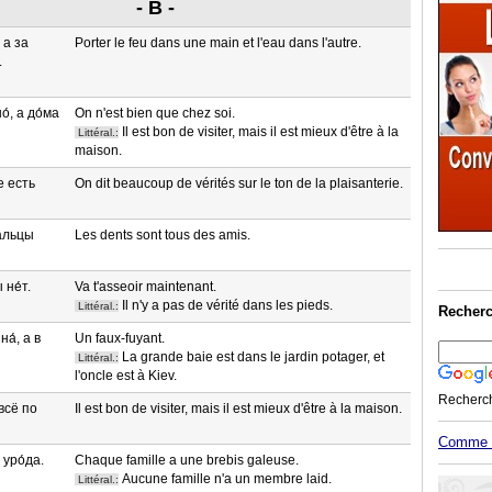
- B -
 а за
Porter le feu dans une main et l'eau dans l'autre.
.
о́, а до́ма
On n'est bien que chez soi.
Il est bon de visiter, mais il est mieux d'être à la
Littéral.:
maison.
е есть
On dit beaucoup de vérités sur le ton de la plaisanterie.
пальцы
Les dents sont tous des amis.
 не́т.
Va t'asseoir maintenant.
Il n'y a pas de vérité dans les pieds.
Littéral.:
Recherc
а́, а в
Un faux-fuyant.
La grande baie est dans le jardin potager, et
Littéral.:
l'oncle est à Kiev.
Recherc
всё по
Il est bon de visiter, mais il est mieux d'être à la maison.
Comme M
 уро́да.
Chaque famille a une brebis galeuse.
Aucune famille n'a un membre laid.
Littéral.: