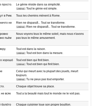
е просто.
Le génie réside dans sa simplicité.
Tout le génie est simple.
Littéral.:
ут в Рим.
Tous les chemins mènent à Rome.
 ничто не
Rien ne disparaît... Tout se transforme.
Rien ne disparaît... Tout se transforme.
Littéral.:
 ровно
Nous voyons tous le même soleil, mais nous n'avons
вно пьём
pas tous le même amusement.
меру.
Tout est dans la raison.
Tout est bon dans la mesure.
Littéral.:
то хорошо́
Tout est bien qui finit bien.
Tout est bien qui finit bien.
Littéral.:
не
Celui qui meurt avec la plupart des jouets, meurt
toujours.
Tu ne peux pas tout emporter.
Littéral.:
сто.
Chaque objet trouve sa place.
 не всяк
Tout a la beauté mais tout le monde ne le voit pas.
ё боло́то
Chaque cuisinier loue son propre bouillon.