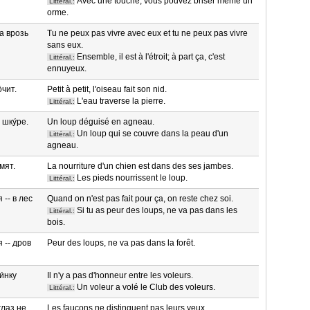
Avec une touche, vous pouvez briser même un
Littéral.:
orme.
 а врозь
Tu ne peux pas vivre avec eux et tu ne peux pas vivre
sans eux.
Ensemble, il est à l'étroit; à part ça, c'est
Littéral.:
ennuyeux.
́чит.
Petit à petit, l'oiseau fait son nid.
L'eau traverse la pierre.
Littéral.:
 шку́ре.
Un loup déguisé en agneau.
Un loup qui se couvre dans la peau d'un
Littéral.:
agneau.
рмят.
La nourriture d'un chien est dans des ses jambes.
Les pieds nourrissent le loup.
Littéral.:
 -- в лес
Quand on n'est pas fait pour ça, on reste chez soi.
Si tu as peur des loups, ne va pas dans les
Littéral.:
bois.
 -- дров
Peur des loups, ne va pas dans la forêt.
и́нку
Il n'y a pas d'honneur entre les voleurs.
Un voleur a volé le Club des voleurs.
Littéral.:
глаз не
Les faucons ne distinguent pas leurs yeux.