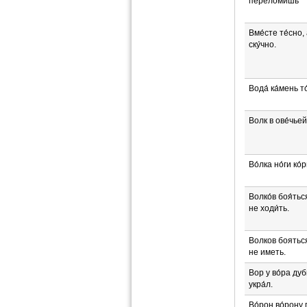
перело́мишь
Вме́сте те́сно,
ску́чно.
Вода́ ка́мень то
Волк в ове́чьей
Во́лка но́ги ко́
Волко́в боя́ться
не ходи́ть.
Волков бояться
не иметь.
Вор у во́ра дуб
укра́л.
Во́рон во́рону 