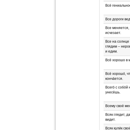
Всё гениально
Все дороги вед
Все меняется,
исчезает.
Все на солнце
глядим -- неро
и едим.
Всё хорошо в 
Всё хорошо́, ч
конча́ется.
Всего́ с собо́й 
унесёшь.
Всему своё ме
Всяк глядит, да
видит.
Всяк кули́к сво