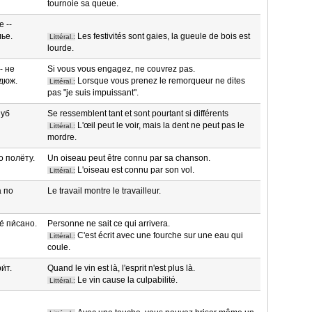
tournoie sa queue.
е --
лье.
Les festivités sont gaies, la gueule de bois est
Littéral.:
lourde.
- не
Si vous vous engagez, ne couvrez pas.
 дюж.
Lorsque vous prenez le remorqueur ne dites
Littéral.:
pas "je suis impuissant".
зуб
Se ressemblent tant et sont pourtant si différents
L'œil peut le voir, mais la dent ne peut pas le
Littéral.:
mordre.
о полёту.
Un oiseau peut être connu par sa chanson.
L'oiseau est connu par son vol.
Littéral.:
 по
Le travail montre le travailleur.
́ пи́сано.
Personne ne sait ce qui arrivera.
C'est écrit avec une fourche sur une eau qui
Littéral.:
coule.
и́т.
Quand le vin est là, l'esprit n'est plus là.
Le vin cause la culpabilité.
Littéral.: