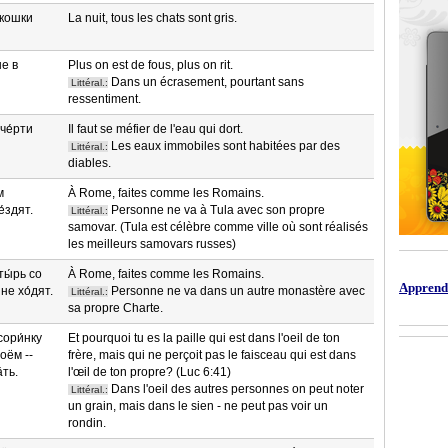
 кошки
La nuit, tous les chats sont gris.
не в
Plus on est de fous, plus on rit.
Dans un écrasement, pourtant sans
Littéral.:
ressentiment.
 че́рти
Il faut se méfier de l'eau qui dort.
Les eaux immobiles sont habitées par des
Littéral.:
diables.
м
À Rome, faites comme les Romains.
́здят.
Personne ne va à Tula avec son propre
Littéral.:
samovar. (Tula est célèbre comme ville où sont réalisés
les meilleurs samovars russes)
ты́рь со
À Rome, faites comme les Romains.
Apprendr
не хо́дят.
Personne ne va dans un autre monastère avec
Littéral.:
sa propre Charte.
сори́нку
Et pourquoi tu es la paille qui est dans l'oeil de ton
воём --
frère, mais qui ne perçoit pas le faisceau qui est dans
́ть.
l'œil de ton propre? (Luc 6:41)
Dans l'oeil des autres personnes on peut noter
Littéral.:
un grain, mais dans le sien - ne peut pas voir un
rondin.