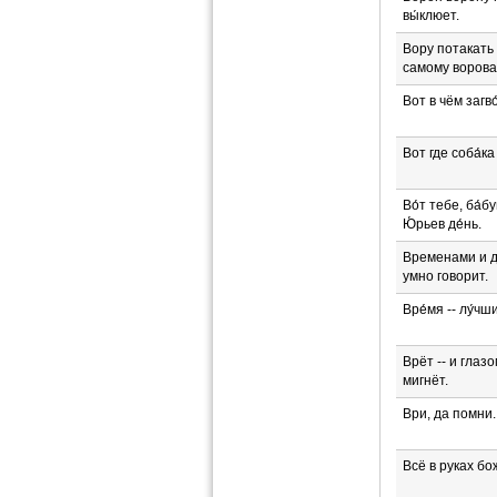
вы́клюет.
Вору потакать 
самому ворова
Вот в чём загво
Вот где соба́ка
Во́т тебе, ба́б
Ю́рьев де́нь.
Временами и д
умно говорит.
Вре́мя -- лу́чш
Врёт -- и глаз
мигнёт.
Ври, да помни.
Всё в руках бо