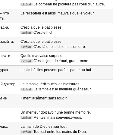
Le corbeau ne picotera pas l'oeil d'un autre.
Littéral.:
-- что
Le récepteur est aussi mauvais que le voleur.
ть.
́здка.
C'est là que le bât blesse.
C'est le hic!
Littéral.:
 зары́та.
C'est là que le bât blesse.
C'est là que le chien est enterré.
Littéral.:
ушка, и
Quelle mauvaise surprise!
C'est le jour de Youri, grand-mère.
Littéral.:
урак
Les imbéciles peuvent parfois parler au but.
ий до́ктор
Le temps guérit toutes les blessures.
Le temps est le meilleur guérisseur.
Littéral.:
ом не
Il ment aisément sans rougir.
Un menteur doit avoir une bonne mémoire.
Mentez, mais souvenez-vous.
Littéral.:
жьих.
La main de Dieu est sur tout.
Tout est entre les mains du Dieu.
Littéral.: