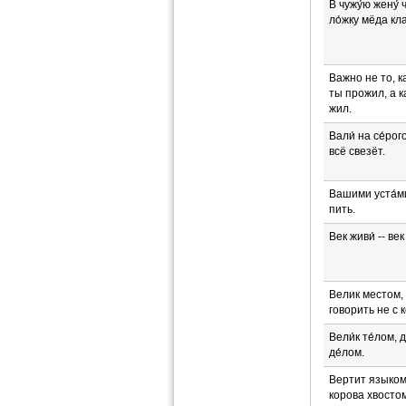
В чужу́ю жену́ 
ло́жку мёда кл
Важно не то, к
ты прожил, а 
жил.
Вали́ на се́рог
всё свезёт.
Вашими уста́м
пить.
Век живи́ -- век 
Велик местом,
говорить не с к
Вели́к те́лом, 
де́лом.
Вертит языком
корова хвостом