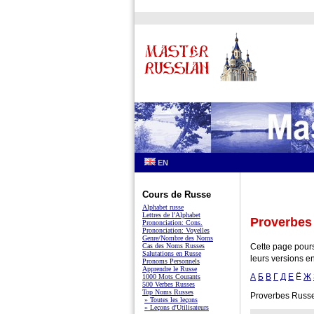
EN
Cours de Russe
Alphabet russe
Lettres de l'Alphabet
Proverbes
Prononciation: Cons.
Prononciation: Voyelles
Genre/Nombre des Noms
Cas des Noms Russes
Cette page pours
Salutations en Russe
leurs versions en 
Pronoms Personnels
Apprendre le Russe
А
Б
В
Г
Д
Е
Ё
Ж
1000 Mots Courants
500 Verbes Russes
Top Noms Russes
Proverbes Russ
» Toutes les leçons
» Leçons d'Utilisateurs