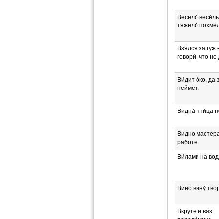
Весело́ весе́ль
тяжело́ похме́
Взя́лся за гуж -
говори́, что не
Ви́дит о́ко, да 
неймёт.
Видна́ пти́ца п
Видно мастера
работе.
Ви́лами на воде
Вино́ вину́ твор
Вкру́те и вяз