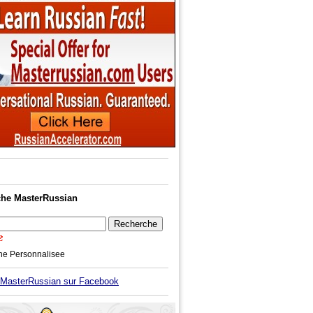
he MasterRussian
he Personnalisee
asterRussian sur Facebook