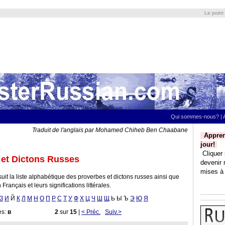
Le point
Qui sommes-nous?
|
Traduit de l'anglais par Mohamed Chiheb Ben Chaabane
Appren
jour!
Cliquer 
 et Dictons Russes
devenir 
mises à 
uit la liste alphabétique des proverbes et dictons russes ainsi que
Français et leurs significations littérales.
З
И
Й
К
Л
M
Н
О
П
Р
С
Т
У
Ф
Х
Ц
Ч
Ш
Щ
Ь Ы Ъ
Э
Ю
Я
es:
в
2
sur
15
|
< Préc.
Suiv.>