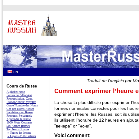
EN
Traduit de l'anglais par
Cours de Russe
Comment exprimer l’heure e
Alphabet russe
Lettres de l'Alphabet
Prononciation: Cons.
La chose la plus difficile pour exprimer l’he
Prononciation: Voyelles
Genre/Nombre des Noms
formes nominales correctes pour les heures
Cas des Noms Russes
Salutations en Russe
expriment l’heure, les Russes, soit ils utilis
Pronoms Personnels
Apprendre le Russe
ils utilisent l’horaire de 12 heures en ajout
1000 Mots Courants
"вечера" or "ночи".
500 Verbes Russes
Top Noms Russes
» Toutes les leçons
Voici comment:
» Leçons d'Utilisateurs