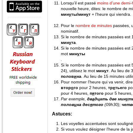
Lorsqu’il est passé
moins d’une demi-
nouvelle heure, dites: le nombre de 
мин
у
ты/мин
у
т
+ l'heure qui viendra.
Pour le
nombre de minutes
passées, ut
nominatif.
Si le nombre de minutes passées est 1 
мин
у
та
.
Si le nombre de minutes passées est 2, 
mot
мин
у
ты
.
Si le nombre de minutes passées est 5 
24), utilisez le mot
мин
у
т
. Au lieu de 
полов
и
на
. Au lieu de 15 minutes util
Pour nommer l'heure qui va venir, dir
втор
о
го
pour 2 heures,
тр
е
тьего
po
pour 4 heures,
п
я
того
pour 5 heures, 
Par exemple,
дв
а
дцать две мин
у
т
полов
и
на дес
я
того
(09h30);
четв
Astuces:
Les voyelles accentuées sont souligné
Si vous voulez désigner l'heure de la jo