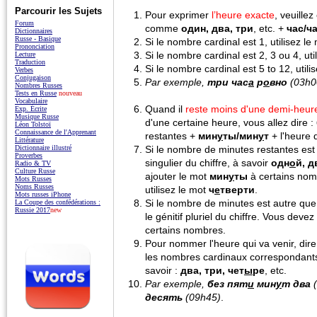
Parcourir les Sujets
Pour exprimer
l’heure exacte
, veuille
Forum
comme
один, два, три
, etc. +
час/ч
Dictionnaires
Russe - Basique
Si le nombre cardinal est 1, utilisez le
Prononciation
Si le nombre cardinal est 2, 3 ou 4, uti
Lecture
Traduction
Si le nombre cardinal est 5 to 12, utili
Verbes
Conjugaison
Par exemple,
три час
а
р
о
вно
(03h0
Nombres Russes
Tests en Russe
nouveau
Vocabulaire
Quand il
reste moins d'une demi-heur
Exp. Écrite
Musique Russe
d'une certaine heure, vous allez dire :
Léon Tolstoï
Connaissance de l'Apprenant
restantes +
мин
у
ты/мин
у
т
+ l'heure 
Littérature
Dictionnaire illustré
Si le nombre de minutes restantes est 1 
Proverbes
singulier du chiffre, à savoir
одн
о
й, д
Radio & TV
Culture Russe
ajouter le mot
мин
у
ты
à certains nom
Mots Russes
Noms Russes
utilisez le mot
ч
е
тверти
.
Mots russes iPhone
Si le nombre de minutes est autre que 
La Coupe des confédérations :
Russie 2017
new
le génitif pluriel du chiffre. Vous deve
certains nombres.
Pour nommer l'heure qui va venir, dir
les nombres cardinaux correspondants 
savoir :
два, три, чет
ы
ре
, etc.
Par exemple,
без пят
и
мин
у
т два
(
десять
(09h45)
.