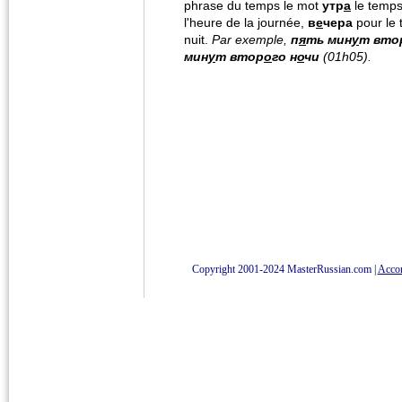
phrase du temps le mot
утр
а
le temps
l'heure de la journée,
в
е
чера
pour le 
nuit.
Par exemple,
п
я
ть мин
у
т вто
мин
у
т втор
о
го н
о
чи
(01h05).
Copyright 2001-2024 MasterRussian.com
|
Accord