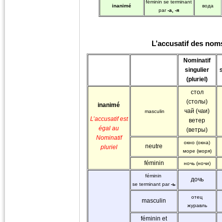
féminin se terminant
inanimé
вода
par
-а, -я
L’accusatif des noms
Nominatif
singulier
S
(pluriel)
стол
(столы)
inanimé
чай (чаи)
masculin
L’accusatif est
ветер
égal au
(ветры)
Nominatif
окно (окна)
neutre
pluriel
море (моря)
féminin
ночь (ночи)
féminin
дочь
se terminant par
-ь
отец
masculin
журавль
féminin et