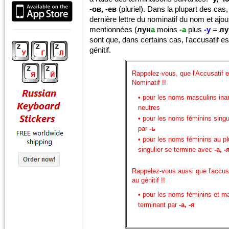
-ов, -ев
(pluriel). Dans la plupart des ca
dernière lettre du nominatif du nom et ajo
mentionnées (
лун
а
moins
-а
plus
-у
=
лу
sont que, dans certains cas, l'accusatif es
génitif.
Rappelez-vous, que l'Accusatif e
Nominatif !!
• pour les noms masculins ina
neutres
• pour les noms féminins singu
par
-ь
• pour les noms féminins au plu
singulier se termine avec
-а, -
Rappelez-vous aussi que l'accusat
au génitif !!
• pour les noms féminins et ma
terminant par
-а, -я