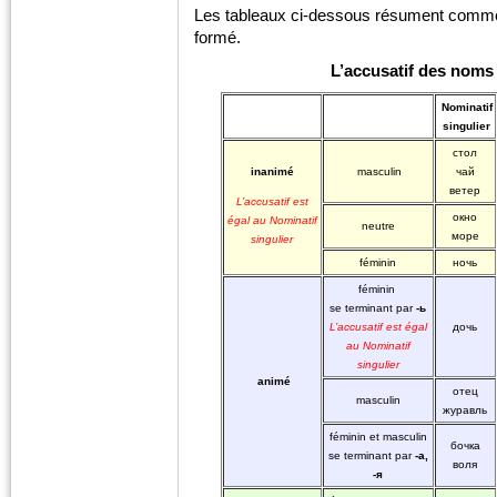
Les tableaux ci-dessous résument commen
formé.
L’accusatif des noms 
Nominatif
singulier
стол
inanimé
masculin
чай
ветер
L’accusatif est
окно
égal au Nominatif
neutre
море
singulier
féminin
ночь
féminin
se terminant par
-ь
L’accusatif est égal
дочь
au Nominatif
singulier
animé
отец
masculin
журавль
féminin et masculin
бочка
se terminant par
-а,
воля
-я