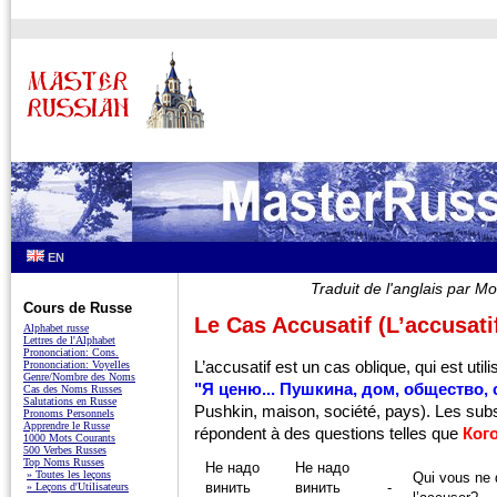
EN
Traduit de l'anglais par
Cours de Russe
Le Cas Accusatif (L’accusati
Alphabet russe
Lettres de l'Alphabet
Prononciation: Cons.
L’accusatif est un cas oblique, qui est util
Prononciation: Voyelles
Genre/Nombre des Noms
"Я ценю... Пушкина, дом, общество, 
Cas des Noms Russes
Salutations en Russe
Pushkin, maison, société, pays). Les subst
Pronoms Personnels
Apprendre le Russe
répondent à des questions telles que
Ког
1000 Mots Courants
500 Verbes Russes
Top Noms Russes
Не надо
Не надо
» Toutes les leçons
Qui vous ne
винить
винить
-
» Leçons d'Utilisateurs