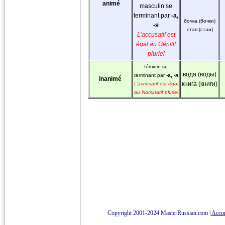
animé
masculin se
terminant par
-а,
бочка (бочки)
-я
стая (стаи)
L’accusatif est
égal au Génitif
pluriel
féminin se
вода (воды)
terminant par
-а, -я
inanimé
L’accusatif est égal
книга (книги)
au Nominatif pluriel
Copyright 2001-2024 MasterRussian.com
|
Accord