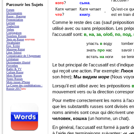
l’accuser?
кого
?
сына
.
Parcourir les Sujets
Катя читает
Катя читает
Qu’est-ce qu
Forum
-
Dictionnaires
что
?
книгу
.
est en train d
Russe - Basique
Prononciation
Comme le reste des cas (sauf prépositionne
Lecture
Traduction
utilisé avec ou sans préposition. Les prép
Verbes
Conjugaison
l’accusatif sont:
в, на, за, о/об, по, под,
Nombres Russes
Tests en Russe
nouveau
Vocabulaire
упасть
в
воду
tomber 
Exp. Écrite
Musique Russe
знать
про
нас
savoir 
Léon Tolstoï
Connaissance de l'Apprenant
встать
на
ноги
se teni
Littérature
Dictionnaire illustré
Le but principal de l'accusatif est d'indiq
Proverbes
Radio & TV
qui reçoit une action. Par exemple:
Люся
Culture Russe
Mots Russes
son
frère
);
Мы видим
море
(Nous voyo
Noms Russes
Mots russes iPhone
Lorsqu'il est utilisé avec les prépositions
La Coupe des confédérations :
Russie 2017
new
mouvement vers ou la direction correspo
Pour mettre correctement les noms à l’ac
que les substantifs russes sont divisés e
noms animés sont ceux qui décrivent un
человек, кошка
(un homme, un chat).
En général, l'accusatif est formé à partir
à l'aide des terminaisons suivantes:
-у, -ю