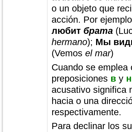
o un objeto que rec
acción. Por ejempl
любит
брата
(Lu
hermano
);
Мы вид
(Vemos
el mar
)
Cuando se emplea 
preposiciones
в
y
н
acusativo significa
hacia o una direcci
respectivamente.
Para declinar los s