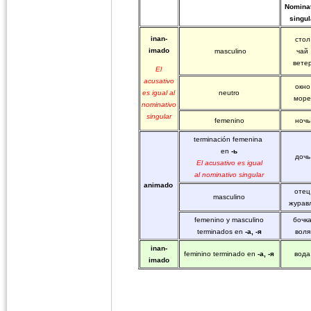
Nominat
singul
inan-
стол
imado
masculino
чай
вете
El
acusativo
окно
es igual al
neutro
море
nominativo
singular
femenino
ночь
terminación femenina
en
-ь
дочь
El acusativo es igual
al nominativo singular
animado
отец
masculino
журав
femenino y masculino
бочк
terminados en
-а, -я
воля
inan-
feminino terminado en
-а, -я
вода
imado