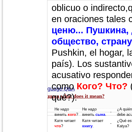
oblicuo o indirecto
en oraciones tales
ценю... Пушкина,
общество, страну
Pushkin, el hogar, l
país). Los sustanti
acusativo responde
como
Кого?
Что?
Russian language Q&A
qué?).
 the word ends in -щина what does it mean?
Не надо
Не надо
¿A quién
-
винить
кого
?
винить
сына
.
debe ac
Катя читает
Катя читает
¿Qué es
-
что
?
книгу
.
Katya?