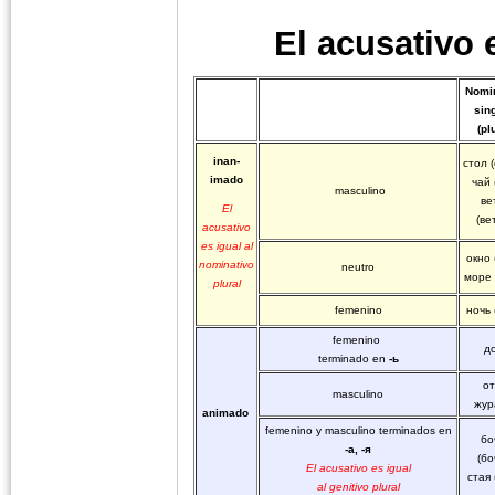
El acusativo 
Nomi
sin
(pl
inan-
стол 
imado
чай 
masculino
ве
El
(ве
acusativo
es igual al
окно 
nominativo
neutro
море 
plural
femenino
ночь 
femenino
д
terminado en
-ь
о
masculino
жур
animado
femenino y masculino terminados en
бо
-а, -я
(бо
El acusativo es igual
стая 
al genitivo plural