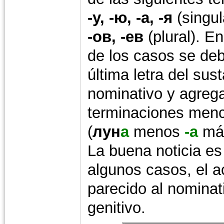
-у, -ю, -а, -я
(singul
-ов, -ев
(plural). E
de los casos se deb
última letra del sus
nominativo y agrega
terminaciones men
(
лун
а
menos
-а
má
La buena noticia es
algunos casos, el a
parecido al nominati
genitivo.