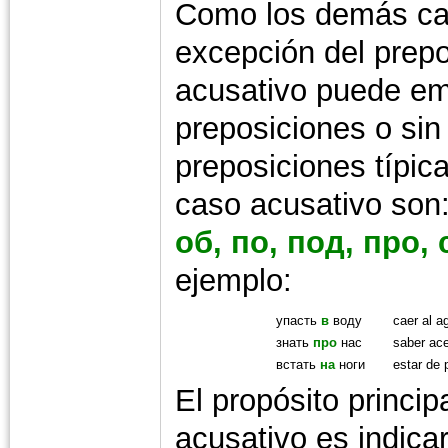
Como los demás ca
excepción del prepos
acusativo puede em
preposiciones o sin 
preposiciones típica
caso acusativo son
об, по, под, про, 
ejemplo:
упасть
в
воду
caer al a
знать
про
нас
saber ace
встать
на
ноги
estar de 
El propósito principa
acusativo es indica