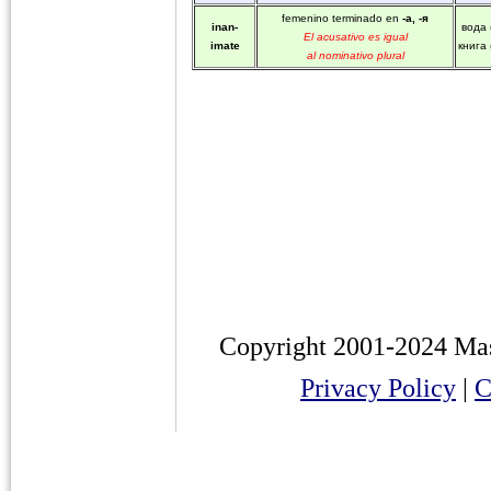
femenino terminado en
-а, -я
inan-
вода 
El acusativo es igual
imate
книга 
al nominativo plural
Copyright 2001-2024 Ma
Privacy Policy
|
C